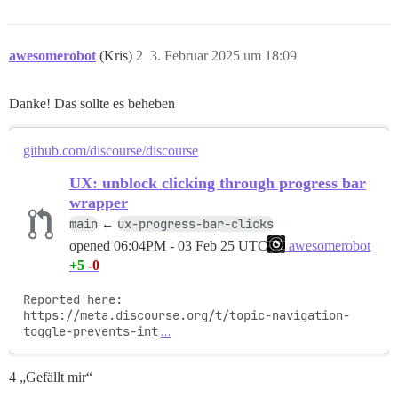
awesomerobot
(Kris)
2
3. Februar 2025 um 18:09
Danke! Das sollte es beheben
github.com/discourse/discourse
UX: unblock clicking through progress bar
wrapper
main
ux-progress-bar-clicks
←
opened
06:04PM - 03 Feb 25 UTC
awesomerobot
+5
-0
Reported here: 
https://meta.discourse.org/t/topic-navigation-
toggle-prevents-int
…
4 „Gefällt mir“