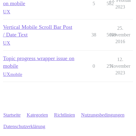
23. Februar
on mobile
5
582
2023
UX
Vertical Mobile Scroll Bar Post
25.
/ Date Text
38
5639
November
2016
UX
Topic progress wrapper issue on
12.
mobile
0
251
November
2023
UX
mobile
Startseite
Kategorien
Richtlinien
Nutzungsbedingungen
Datenschutzerklärung