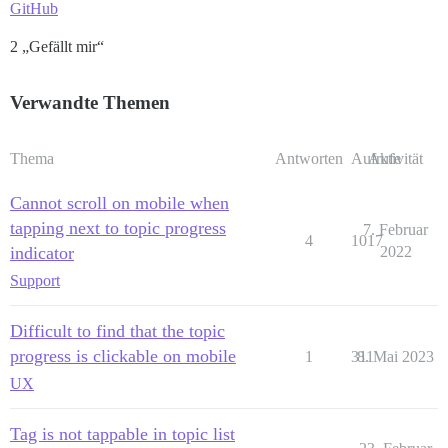
GitHub
2 „Gefällt mir“
Verwandte Themen
Thema
Antworten
Aufrufe
Aktivität
Cannot scroll on mobile when
tapping next to topic progress
7. Februar
4
1017
indicator
2022
Support
Difficult to find that the topic
progress is clickable on mobile
1
311
8. Mai 2023
UX
Tag is not tappable in topic list