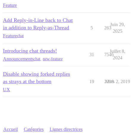
Feature
Add Reply-in-Line back to Chat
Juin 29,
in addition to Reply-as-Thread
5
263
2025
Feature
chat
Introducing chat threads!
Juillet 8,
31
7546
2024
Announcements
chat
,
new-feature
Disable showing forked replies
as strays at the bottom
19
2298
Mars 2, 2019
UX
Accueil
Catégories
Lignes directrices