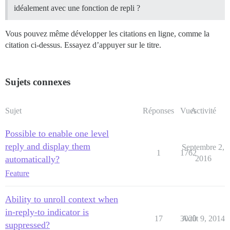
idéalement avec une fonction de repli ?
Vous pouvez même développer les citations en ligne, comme la
citation ci-dessus. Essayez d’appuyer sur le titre.
Sujets connexes
Sujet
Réponses
Vues
Activité
Possible to enable one level
reply and display them
Septembre 2,
1
1762
automatically?
2016
Feature
Ability to unroll context when
in-reply-to indicator is
17
3020
Août 9, 2014
suppressed?