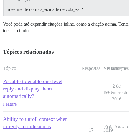
idealmente com capacidade de colapsar?
Você pode até expandir citações inline, como a citação acima. Tente
tocar no título.
Tópicos relacionados
Tópico
Respostas
Visualizações
Atividade
Possible to enable one level
2 de
reply and display them
1
1761
Setembro de
automatically?
2016
Feature
Ability to unroll context when
in-reply-to indicator is
9 de Agosto
17
3019