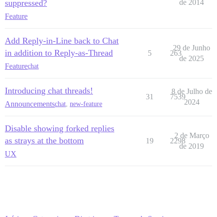
suppressed?
de 2014
Feature
Add Reply-in-Line back to Chat
29 de Junho
in addition to Reply-as-Thread
5
263
de 2025
Feature
chat
Introducing chat threads!
8 de Julho de
31
7539
2024
Announcements
chat
,
new-feature
Disable showing forked replies
2 de Março
as strays at the bottom
19
2298
de 2019
UX