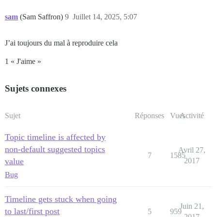
sam
(Sam Saffron)
9
Juillet 14, 2025, 5:07
J’ai toujours du mal à reproduire cela
1 « J'aime »
Sujets connexes
Sujet
Réponses
Vues
Activité
Topic timeline is affected by
non-default suggested topics
Avril 27,
7
1585
value
2017
Bug
Timeline gets stuck when going
Juin 21,
to last/first post
5
959
2017