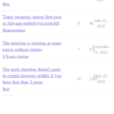
Bug
'Topic progress' shows first post
Juin 25,
in full-app embed (via topicId)
0
66
2026
Bug
embedding
The timeline is missing at some
Novembre
topics without replies
7
531
11, 2023
UX
topic-timeline
The topic timeline doesn't open
in certain browser widths if you
Mars 29,
10
1202
have less than 3 posts
2020
Bug