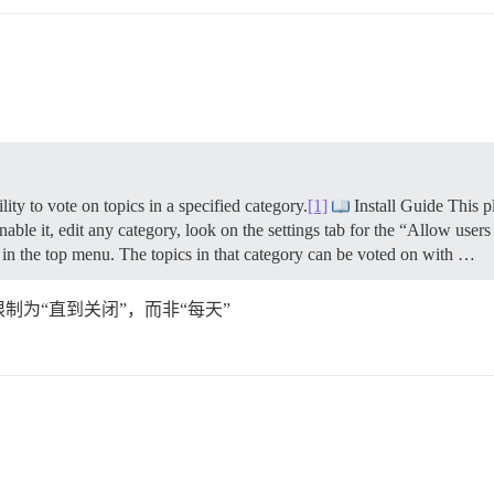
ty to vote on topics in a specified category.
[1]
Install Guide This p
able it, edit any category, look on the settings tab for the “Allow users
 in the top menu. The topics in that category can be voted on with …
为“直到关闭”，而非“每天”