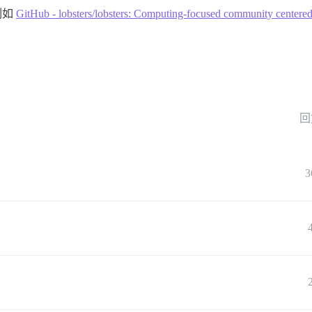
例如
GitHub - lobsters/lobsters: Computing-focused community centered
回
3