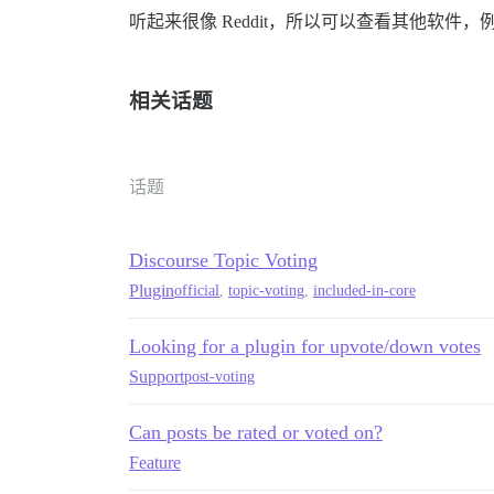
听起来很像 Reddit，所以可以查看其他软件，
相关话题
话题
Discourse Topic Voting
Plugin
official
,
topic-voting
,
included-in-core
Looking for a plugin for upvote/down votes
Support
post-voting
Can posts be rated or voted on?
Feature