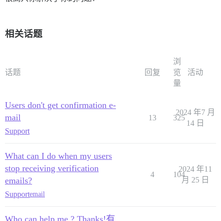
相关话题
浏
话题
回复
览
活动
量
Users don't get confirmation e-
2024 年7 月
mail
13
325
14 日
Support
What can I do when my users
stop receiving verification
2024 年11
4
104
emails?
月 25 日
Support
email
Who can help me ? Thanks!有