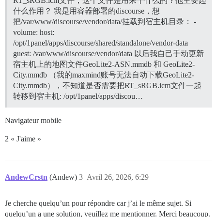
RT_sRGB.icm文件，这个文件是用来干什么的？他主要起
什么作用？ 我是用容器部署的discourse，想
把/var/www/discourse/vendor/data/挂载到宿主机目录： -
volume: host:
/opt/1panel/apps/discourse/shared/standalone/vendor-data
guest: /var/www/discourse/vendor/data 以后我自己手动更新
宿主机上的地图文件GeoLite2-ASN.mmdb 和 GeoLite2-
City.mmdb （我的maxmind账号无法自动下载GeoLite2-
City.mmdb），不知道是否需要把RT_sRGB.icm文件一起
转移到宿主机: /opt/1panel/apps/discou…
Navigateur mobile
2 « J'aime »
AndewCrstn
(Andew)
3
Avril 26, 2026, 6:29
Je cherche quelqu’un pour répondre car j’ai le même sujet. Si
quelqu’un a une solution, veuillez me mentionner. Merci beaucoup.