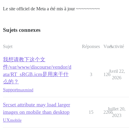
Le site officiel de Meta a été mis à jour ~~~~~~~~~
Sujets connexes
Sujet
Réponses
Vues
Activité
我想请教下这个文
件/var/www/discourse/vendor/d
Avril 22,
ata/RT_sRGB.icm是用来干什
3
126
2026
么的？
Support
maxmind
Srcset attribute may load larger
Juillet 20,
images on mobile than desktop
15
2266
2023
UX
mobile