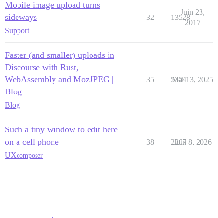
Mobile image upload turns
Juin 23,
sideways
32
13528
2017
Support
Faster (and smaller) uploads in
Discourse with Rust,
WebAssembly and MozJPEG |
35
5374
Mai 13, 2025
Blog
Blog
Such a tiny window to edit here
on a cell phone
38
2207
Juin 8, 2026
UX
composer