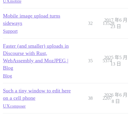
UX
mobile
Mobile image upload turns
2017 年6 月
sideways
32
13528
23 日
Support
Faster (and smaller) uploads in
Discourse with Rust,
2025 年5 月
WebAssembly and MozJPEG |
35
5374
13 日
Blog
Blog
Such a tiny window to edit here
2026 年6 月
on a cell phone
38
2207
8 日
UX
composer