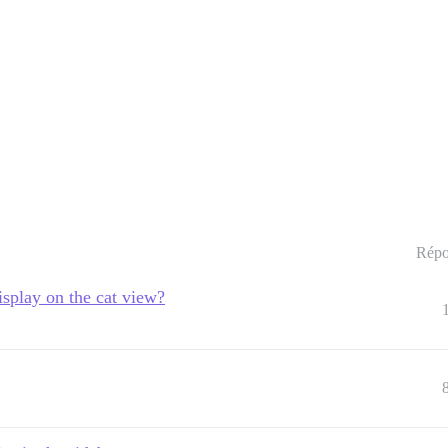
Répo
isplay on the cat view?