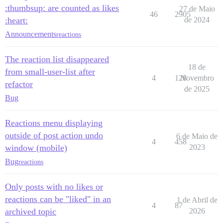
:thumbsup: are counted as likes
27 de Maio
46
2905
:heart:
de 2024
Announcements
reactions
The reaction list disappeared
18 de
from small-user-list after
4
128
Novembro
refactor
de 2025
Bug
Reactions menu displaying
outside of post action undo
6 de Maio de
4
458
window (mobile)
2023
Bug
reactions
Only posts with no likes or
reactions can be "liked" in an
1 de Abril de
4
87
archived topic
2026