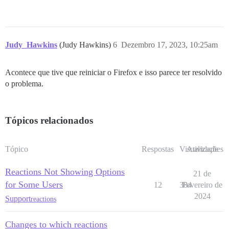
Judy_Hawkins
(Judy Hawkins)
6
Dezembro 17, 2023, 10:25am
Acontece que tive que reiniciar o Firefox e isso parece ter resolvido
o problema.
Tópicos relacionados
Tópico
Respostas
Visualizações
Atividade
Reactions Not Showing Options
21 de
for Some Users
12
384
Fevereiro de
2024
Support
reactions
Changes to which reactions