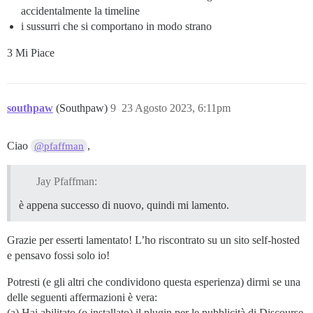
accidentalmente la timeline
i sussurri che si comportano in modo strano
3 Mi Piace
southpaw
(Southpaw)
9
23 Agosto 2023, 6:11pm
Ciao
,
@pfaffman
Jay Pfaffman:
è appena successo di nuovo, quindi mi lamento.
Grazie per esserti lamentato! L’ho riscontrato su un sito self-hosted
e pensavo fossi solo io!
Potresti (e gli altri che condividono questa esperienza) dirmi se una
delle seguenti affermazioni è vera:
(a) Hai abilitato (o installato) il plugin per le pubblicità di Discourse