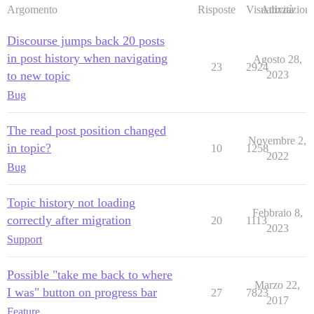
Argomento
Risposte
Visualizzazioni
Attività
Discourse jumps back 20 posts
in post history when navigating
Agosto 28,
23
2924
to new topic
2023
Bug
The read post position changed
Novembre 2,
in topic?
10
1258
2022
Bug
Topic history not loading
Febbraio 8,
correctly after migration
20
1113
2023
Support
Possible "take me back to where
Marzo 22,
I was" button on progress bar
27
7823
2017
Feature