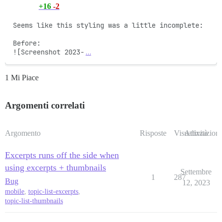
+16
-2
Seems like this styling was a little incomplete: 

Before:

![Screenshot 2023-
…
1 Mi Piace
Argomenti correlati
Argomento
Risposte
Visualizzazioni
Attività
Excerpts runs off the side when
using excerpts + thumbnails
Settembre
1
287
Bug
12, 2023
mobile
,
topic-list-excerpts
,
topic-list-thumbnails