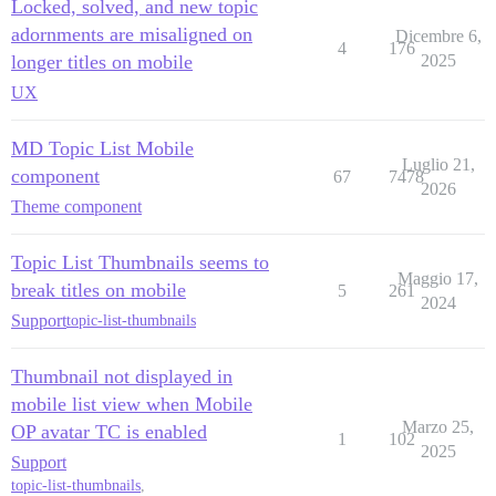
Locked, solved, and new topic
adornments are misaligned on
Dicembre 6,
4
176
longer titles on mobile
2025
UX
MD Topic List Mobile
Luglio 21,
component
67
7478
2026
Theme component
Topic List Thumbnails seems to
Maggio 17,
break titles on mobile
5
261
2024
Support
topic-list-thumbnails
Thumbnail not displayed in
mobile list view when Mobile
Marzo 25,
OP avatar TC is enabled
1
102
2025
Support
topic-list-thumbnails
,