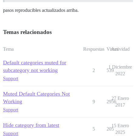
pasos reproducibles actualizados arriba.
Temas relacionados
Tema
Respuestas
Vistas
Actividad
Default categories muted for
1 Diciembre
subcategory not working
2
539
2022
Support
Muted Default Categories Not
27 Enero
Working
9
2956
2017
Support
Hide category from latest
15 Enero
5
205
2025
Support