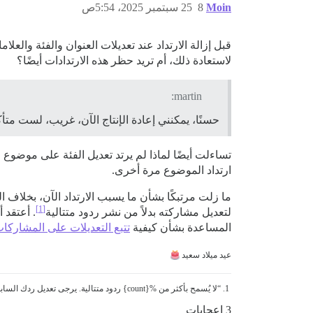
Moin
8
25 سبتمبر 2025، 5:54ص
قبل إزالة الارتداد عند تعديلات العنوان والفئة والع
لاستعادة ذلك، أم تريد حظر هذه الارتدادات أيضًا؟
martin:
حسنًا، يمكنني إعادة الإنتاج الآن، غريب، لست متأك
ارتداد الموضوع مرة أخرى.
[1]
لتعديل مشاركته بدلاً من نشر ردود متتالية
. أعتقد 
المساعدة بشأن كيفية
تتبع التعديلات على المشاركا
عيد ميلاد سعيد
“لا يُسمح بأكثر من %{count} ردود متتالية. يرجى تعديل ردك السابق، أو الانتظار حتى يرد عليك شخص ما.”
3 إعجابات