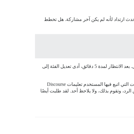
 يحدث ارتداد لأنه لم يكن آخر مشاركة. هل تخطط
تساءلت أيضًا لماذا لم يرتد تعديل الفئة على موضوع الاختبار الخاص بي الآن. لدي انطباع بأن هذا بسبب فترة السماح بالتعديل. بعد الانتظار لمدة 5 دقائق، أدى تعديل الفئة إلى
ما زلت مرتبكًا بشأن ما يسبب الارتداد الآن، بخلاف الرد. فهم ذلك يمكن أن يساعدني في إيجاد حلول لكيفية ملاحظة التعديلات التي اتبع فيها المستخدم تعليمات Discourse
الرد، وتقوم بذلك، ولا يلاحظ أحد. لقد طلبت أيضًا