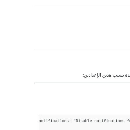
قدة بسبب هذين الإعدادين:
le_category_edit_notifications: "Disable notifications fo