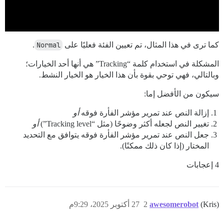
كما ترى في هذا المثال، تم تعيين الفئة فعليًا على
Normal
.
المشكلة في استخدام كلمة “Tracking” هي أنها أحد الخيارات؛
وبالتالي، فهي توحي بقوة بأن هذا الخيار هو الخيار النشط.
سيكون من الأفضل إما:
إزالة النص عند تمرير مؤشر الفأرة فوقه
أو
تغيير النص لجعله أكثر وضوحًا (مثل “Tracking level”)
أو
جعل النص عند تمرير مؤشر الفأرة فوقه يتوافق مع التحديد
المختار (إذا كان ذلك ممكنًا).
4 إعجابات
(Kris)
awesomerobot
2
27 أكتوبر 2025، 9:29م