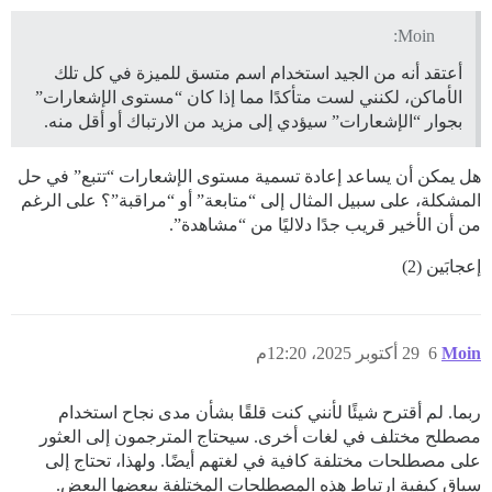
Moin:
أعتقد أنه من الجيد استخدام اسم متسق للميزة في كل تلك
الأماكن، لكنني لست متأكدًا مما إذا كان “مستوى الإشعارات”
بجوار “الإشعارات” سيؤدي إلى مزيد من الارتباك أو أقل منه.
هل يمكن أن يساعد إعادة تسمية مستوى الإشعارات “تتبع” في حل
المشكلة، على سبيل المثال إلى “متابعة” أو “مراقبة”؟ على الرغم
من أن الأخير قريب جدًا دلاليًا من “مشاهدة”.
إعجابَين (2)
Moin
6
29 أكتوبر 2025، 12:20م
ربما. لم أقترح شيئًا لأنني كنت قلقًا بشأن مدى نجاح استخدام
مصطلح مختلف في لغات أخرى. سيحتاج المترجمون إلى العثور
على مصطلحات مختلفة كافية في لغتهم أيضًا. ولهذا، تحتاج إلى
سياق كيفية ارتباط هذه المصطلحات المختلفة ببعضها البعض.