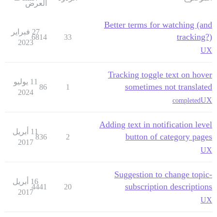
العرض
Better terms for watching (and
27 فبراير
tracking?)
6814
33
2023
UX
Tracking toggle text on hover
11 يوليو
sometimes not translated
86
1
2024
UX
completed
Adding text in notification level
11 أبريل
button of category pages
836
2
2017
UX
Suggestion to change topic-
16 أبريل
subscription descriptions
4441
20
2017
UX