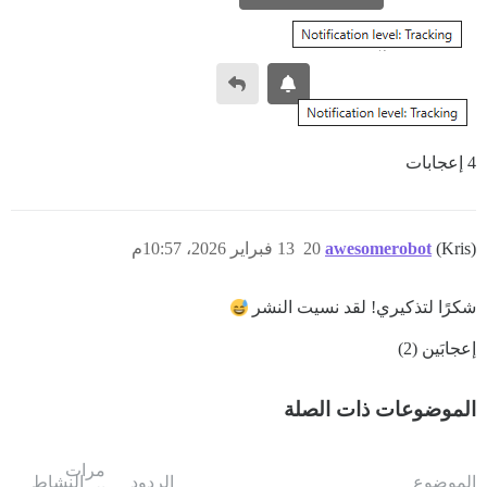
4 إعجابات
(Kris)
awesomerobot
20
13 فبراير 2026، 10:57م
شكرًا لتذكيري! لقد نسيت النشر
إعجابَين (2)
الموضوعات ذات الصلة
مرات
الموضوع
الردود
النشاط