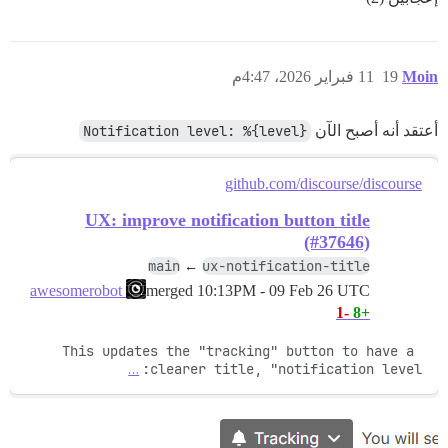
Moin
19
11 فبراير 2026، 4:47م
أعتقد أنه أصبح الآن
Notification level: %{level}
github.com/discourse/discourse
UX: improve notification button title
(#37646)
main
ux-notification-title
←
merged
10:13PM - 09 Feb 26 UTC
awesomerobot
-1
+8
This updates the "tracking" button to have a 
…
clearer title, "notification level: