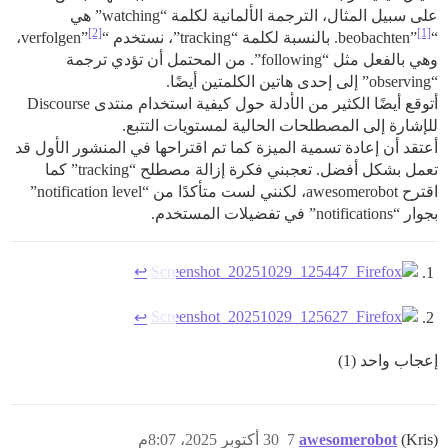
على سبيل المثال، الترجمة الألمانية لكلمة “watching” هي
[2]
[1]
“beobachten”
. بالنسبة لكلمة “tracking”، نستخدم “verfolgen”
،
وهي بالفعل مثل “following”. من المحتمل أن تؤدي ترجمة
“observing” إلى إحدى هاتين الكلمتين أيضًا.
أتوقع أيضًا الكثير من الأدلة حول كيفية استخدام منتدى Discourse
للإشارة إلى المصطلحات الحالية لمستويات التتبع.
أعتقد أن إعادة تسمية الميزة كما تم اقتراحها في المنشور الأول قد
تعمل بشكل أفضل. تعجبني فكرة إزالة مصطلح “tracking” كما
اقترح awesomerobot، لكنني لست متأكدًا من “notification level”
بجوار “notifications” في تفضيلات المستخدم.
↩︎
↩︎
إعجاب واحد (1)
(Kris)
awesomerobot
7
30 أكتوبر 2025، 8:07م