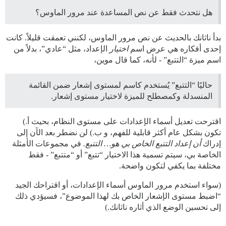
هل نتحدث فقط عن نص المساعدة عند مرور الماوس؟
بدأ ناثانك بالحديث عن نص مرور الماوس، لكنني تعمقت قليلاً. كانت
إحدى أفكاره هي عرض اسم
اختيار
الإعداد، مثل “عادي”، بدلاً من
اسم ميزة “التتبع” - لأنه، كما قال موين،
حاليًا “التتبع” يُستخدم كاسم لمستوى إشعار ضمن القائمة
المنسدلة وكمصطلح للميزة لاختيار مستوى إشعار.
اقترحت تعديل أسماء الإعدادات على مستوى النظام، بحيث أ.)
تكون بشكل عام أكثر قابلية للفهم، و ب.) لن نضطر بعد الآن إلى
إدراك
أن إعداد التتبع الخاص بي هو… التتبع.
في مجموعات الأمثلة
الخاصة بي، سيتم تسمية هذا الاختيار “تتبع” أو “متتبع” - فقط
مختلفة بما يكفي لتكون واضحة.
(سواء استخدم مرور الماوس أسماء الإعدادات، أو اقتراحك الجيد
“اضبط مستوى الإشعار الخاص بك لهذا الموضوع”، فسيؤدي ذلك
إلى تحسين الوضع الذي أثاره ناثانك.)