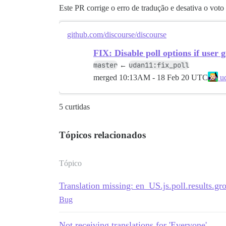
Este PR corrige o erro de tradução e desativa o vot
github.com/discourse/discourse
FIX: Disable poll options if user
master
udan11:fix_poll
←
merged
10:13AM - 18 Feb 20 UTC
u
5 curtidas
Tópicos relacionados
Tópico
Translation missing: en_US.js.poll.results.gro
Bug
Not receiving translations for 'Everyone'