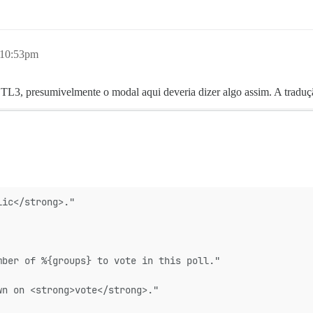
, 10:53pm
TL3, presumivelmente o modal aqui deveria dizer algo assim. A traduçã
lic</strong>."
mber of %{groups} to vote in this poll."
wn on <strong>vote</strong>."