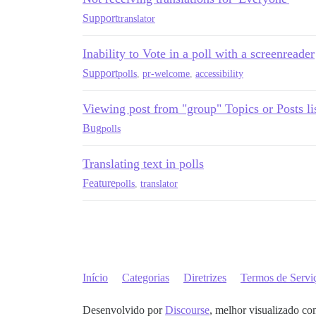
Support
translator
Inability to Vote in a poll with a screenreader
Support
polls
,
pr-welcome
,
accessibility
Viewing post from "group" Topics or Posts lis
Bug
polls
Translating text in polls
Feature
polls
,
translator
Início
Categorias
Diretrizes
Termos de Servi
Desenvolvido por
Discourse
, melhor visualizado co