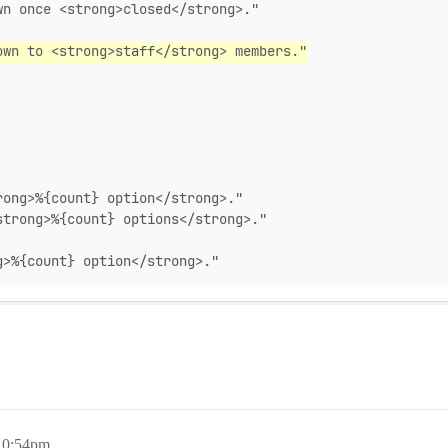
wn once <strong>closed</strong>."
own to <strong>staff</strong> members."
rong>%{count} option</strong>."
strong>%{count} options</strong>."
g>%{count} option</strong>."
 10:54pm