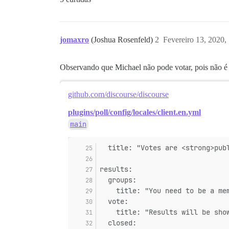
jomaxro
(Joshua Rosenfeld)
2
Fevereiro 13, 2020
Observando que Michael não pode votar, pois não é 
github.com/discourse/discourse
plugins/poll/config/locales/client.en.yml
main
  title: "Votes are <strong>pub
results:
  groups:
    title: "You need to be a me
  vote:
    title: "Results will be sho
  closed: