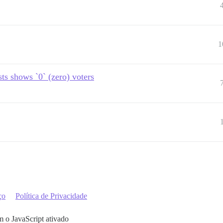
1
ts shows `0` (zero) voters
ço
Política de Privacidade
m o JavaScript ativado