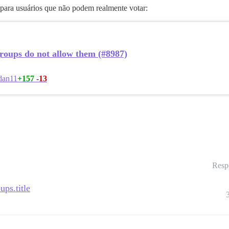
o para usuários que não podem realmente votar:
 groups do not allow them (#8987)
+157
-13
dan11
Resp
ups.title