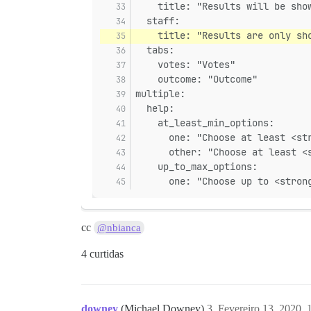
    title: "Results will be sho
  staff:
    title: "Results are only sh
  tabs:
    votes: "Votes"
    outcome: "Outcome"
multiple:
  help:
    at_least_min_options:
      one: "Choose at least <st
      other: "Choose at least <
    up_to_max_options:
      one: "Choose up to <stron
cc
@nbianca
4 curtidas
downey
(Michael Downey)
3
Fevereiro 13, 2020,