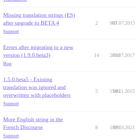
Missing translation strings (ES)
after upgrade to BETA 4
2
903
07.07.2015
Support
Errors after migrating to a new
version (1.9.0.beta3)
14
2050
11.07.2017
Bug
1.5.0.beta5 - Existing
translation was ignored and
5
1506
18.11.2015
overwritten with placeholders
Support
More English string in the
French Discourse
8
1329
09.03.2021
Support