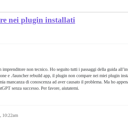
e nei plugin installati
imprenditore non tecnico. Ho seguito tutti i passaggi della guida all’ins
ione e ./launcher rebuild app, il plugin non compare nei miei plugin insta
la mia mancanza di conoscenza ad aver causato il problema. Ma ho appen
atGPT senza successo. Per favore, aiutatemi.
, 10:22am