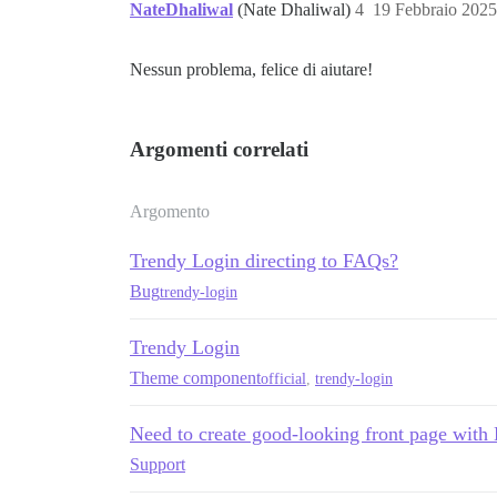
NateDhaliwal
(Nate Dhaliwal)
4
19 Febbraio 2025
Nessun problema, felice di aiutare!
Argomenti correlati
Argomento
Trendy Login directing to FAQs?
Bug
trendy-login
Trendy Login
Theme component
official
,
trendy-login
Need to create good-looking front page with 
Support