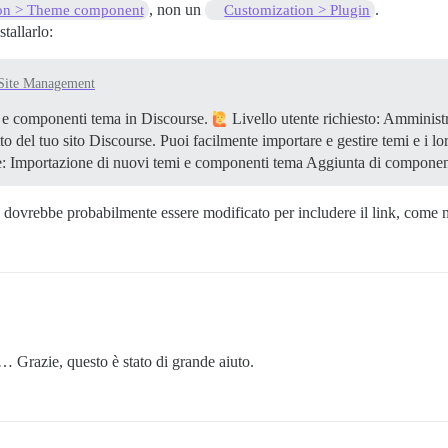
, non un
.
on > Theme component
Customization > Plugin
tallarlo:
Site Management
mi e componenti tema in Discourse.
Livello utente richiesto: Amministr
o del tuo sito Discourse. Puoi facilmente importare e gestire temi e i lo
re: Importazione di nuovi temi e componenti tema Aggiunta di compon
dovrebbe probabilmente essere modificato per includere il link, come n
… Grazie, questo è stato di grande aiuto.