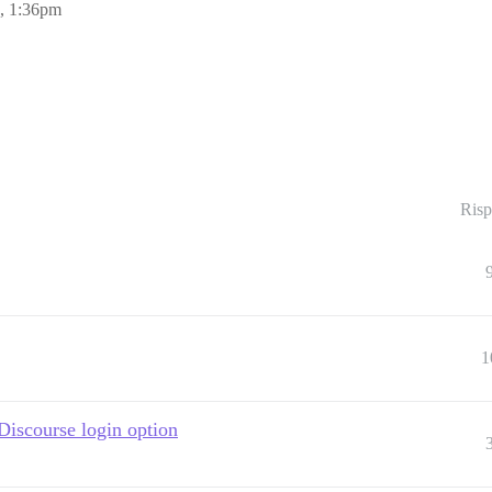
, 1:36pm
Risp
1
Discourse login option