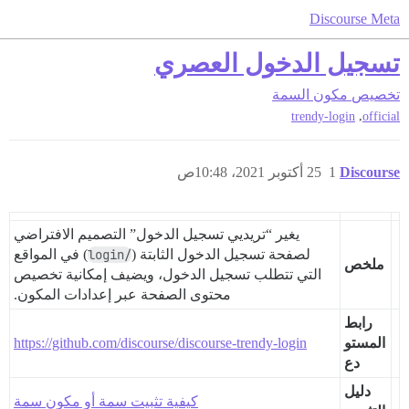
Discourse Meta
تسجيل الدخول العصري
تخصيص
مكون السمة
,
trendy-login
official
Discourse
1
25 أكتوبر 2021، 10:48ص
يغير “تريديي تسجيل الدخول” التصميم الافتراضي
لصفحة تسجيل الدخول الثابتة (
/login
) في المواقع
ملخص
التي تتطلب تسجيل الدخول، ويضيف إمكانية تخصيص
محتوى الصفحة عبر إعدادات المكون.
رابط
المستو
https://github.com/discourse/discourse-trendy-login
دع
دليل
كيفية تثبيت سمة أو مكون سمة