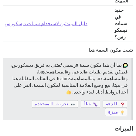
التثبيت
جديد
في
سمات
دليل المبتدئين لاستخدام سمات ديسكورس
ديسكو
رس؟
تثبيت مكون السمة هذا
بما أن هذا مكون سمة
#رسمي
تُعتنى به فريق ديسكورس،
فيمكن تقديم طلبات
#الدعم،
و#المساهمة:bug،
و#المساهمة:ux، و#المساهمة:feature في الفئات المقابلة هنا
في ميتا، مع وضع العلامة المناسبة لمكون السمة. انقر على
أحد الروابط أدناه لبدء واحدة.
الدعم
خطأ
تجربة المستخدم
ميزة
الميزات