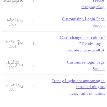
FAQs?
9
9 يونيو 2023
210
Bug
trendy-login
Customising Login Page
19 يوليو
625
2
2023
Support
Can't change text color of
29 نوفمبر
Trendy Login?
166
1
2021
UX
trendy-login
,
completed
Customize login page
22 أبريل
1594
2
2023
Support
Trendy Login not appearing in
19 فبراير
installed plugins
94
3
2025
Self-hosting
trendy-login