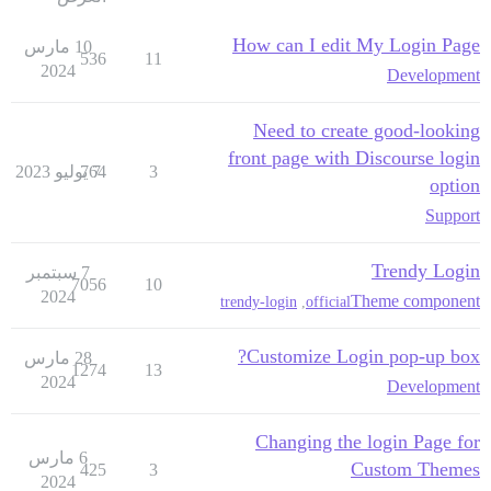
How can I edit My Login Page
10 مارس
536
11
2024
Development
Need to create good-looking
front page with Discourse login
3
7 يوليو 2023
764
option
Support
Trendy Login
7 سبتمبر
7056
10
2024
Theme component
trendy-login
,
official
Customize Login pop-up box?
28 مارس
1274
13
2024
Development
Changing the login Page for
6 مارس
Custom Themes
425
3
2024