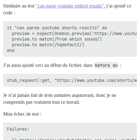
Similaire au test
"can parse youtube embed results"
, j’ai ajouté ce
code :
it "can parse youtube shorts results" do

  preview = expect(Onebox.preview('https://www.youtub
  preview.to match(/From which sound/)

  preview.to match(/hqdefault/)

J’ai aussi ajouté ceci au début du fichier, dans
before do
:
Je n’ai jamais fait de tests unitaires auparavant, donc je ne
comprends pas vraiment tout ce travail.
Mon échec de test :
Failures:
