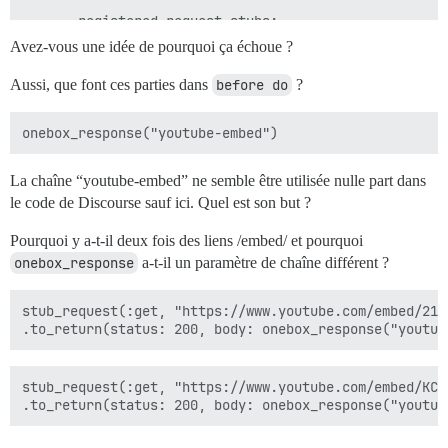
       registered request stubs:

Avez-vous une idée de pourquoi ça échoue ?
       stub_request(:get, "https://www.youtube.com/sho
       stub_request(:get, "https://www.youtube.com/emb
Aussi, que font ces parties dans
before do
?
       stub_request(:get, "https://www.youtube.com/pl
       stub_request(:get, "http://www.youtube.com/user
       stub_request(:get, "https://www.youtube.com/ch
       stub_request(:get, "https://www.youtube.com/wa
       stub_request(:get, "http://www.youtube.com/watc
La chaîne “youtube-embed” ne semble être utilisée nulle part dans
       stub_request(:get, "https://www.youtube.com/emb
       stub_request(:get, "https://youtu.be/21Lk4YiASM
le code de Discourse sauf ici. Quel est son but ?
       stub_request(:get, "https://www.youtube.com/wa
Pourquoi y a-t-il deux fois des liens /embed/ et pourquoi
       ===============================================
onebox_response
a-t-il un paramètre de chaîne différent ?
     # ./lib/onebox/helpers.rb:83:in `block in fetch_r
     # ./lib/onebox/helpers.rb:69:in `fetch_response'

     # ./lib/onebox/helpers.rb:28:in `fetch_html_doc'

stub_request(:get, "https://www.youtube.com/embed/21Lk
     # ./lib/onebox/engine/youtube_onebox.rb:21:in `p
     # ./lib/onebox/engine/youtube_onebox.rb:42:in `pl
     # ./lib/onebox/preview.rb:28:in `placeholder_html
     # ./spec/lib/onebox/engine/youtube_onebox_spec.r
stub_request(:get, "https://www.youtube.com/embed/KCyI
     # ./spec/rails_helper.rb:328:in `block (2 levels
Finished in 0.89418 seconds (files took 5.04 seconds t