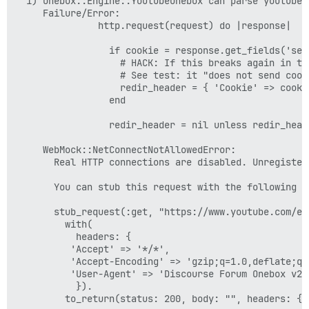
  1) Onebox::Engine::YoutubeOnebox can parse youtube s
     Failure/Error:

               http.request(request) do |response|

                 if cookie = response.get_fields('set-
                   # HACK: If this breaks again in th
                   # See test: it "does not send cook
                   redir_header = { 'Cookie' => cookie
                 end

                 redir_header = nil unless redir_heade
     WebMock::NetConnectNotAllowedError:

       Real HTTP connections are disabled. Unregister
       You can stub this request with the following sn
       stub_request(:get, "https://www.youtube.com/emb
         with(

           headers: {

          'Accept' => '*/*',

          'Accept-Encoding' => 'gzip;q=1.0,deflate;q=
          'User-Agent' => 'Discourse Forum Onebox v2.9
           }).

         to_return(status: 200, body: "", headers: {})