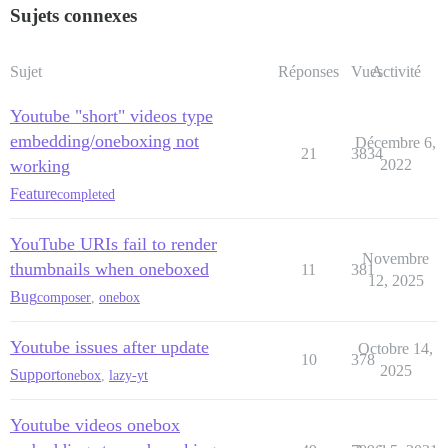
Sujets connexes
Sujet
Réponses
Vues
Activité
Youtube "short" videos type
embedding/oneboxing not
Décembre 6,
21
3834
working
2022
Feature
completed
YouTube URIs fail to render
Novembre
thumbnails when oneboxed
11
381
12, 2025
Bug
composer
,
onebox
Youtube issues after update
Octobre 14,
10
378
2025
Support
onebox
,
lazy-yt
Youtube videos onebox