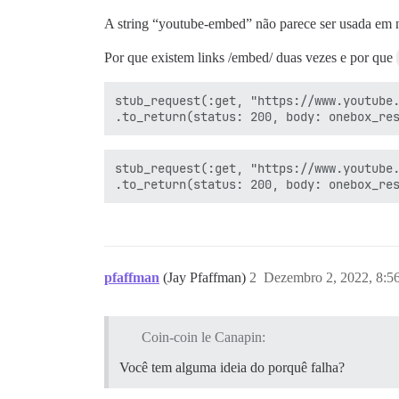
       stub_request(:get, "http://www.yo
A string “youtube-embed” não parece ser usada em n
       stub_request(:get, "https://www.y
       stub_request(:get, "https://youtu
Por que existem links /embed/ duas vezes e por que
       stub_request(:get, "https://www.y
       =================================
stub_request(:get, "https://www.youtube.
     # ./lib/onebox/helpers.rb:83:in `bl
     # ./lib/onebox/helpers.rb:69:in `fe
     # ./lib/onebox/helpers.rb:28:in `fe
     # ./lib/onebox/engine/youtube_onebo
stub_request(:get, "https://www.youtube.
     # ./lib/onebox/engine/youtube_onebo
     # ./lib/onebox/preview.rb:28:in `pl
     # ./spec/lib/onebox/engine/youtube_
     # ./spec/rails_helper.rb:328:in `bl
Finished in 0.89418 seconds (files took 
17 examples, 1 failure

pfaffman
(Jay Pfaffman)
2
Dezembro 2, 2022, 8:
Failed examples:

Coin-coin le Canapin:
Você tem alguma ideia do porquê falha?