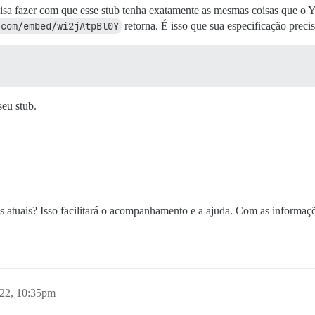
a fazer com que esse stub tenha exatamente as mesmas coisas que o You
.com/embed/wi2jAtpBl0Y
retorna. É isso que sua especificação preci
seu stub.
atuais? Isso facilitará o acompanhamento e a ajuda. Com as informaçõe
22, 10:35pm