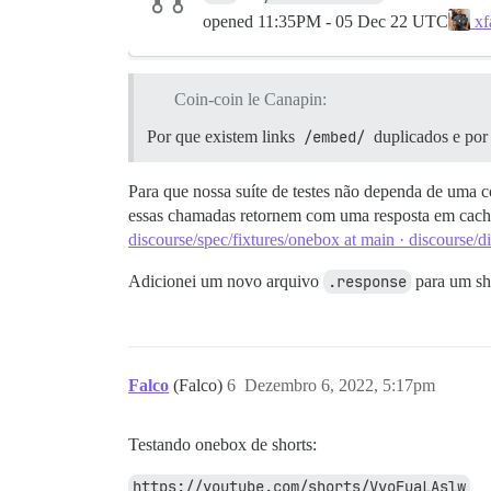
opened
11:35PM - 05 Dec 22 UTC
xf
Coin-coin le Canapin:
Por que existem links
/embed/
duplicados e po
Para que nossa suíte de testes não dependa de uma c
essas chamadas retornem com uma resposta em cac
discourse/spec/fixtures/onebox at main · discourse/d
Adicionei um novo arquivo
.response
para um sho
Falco
(Falco)
6
Dezembro 6, 2022, 5:17pm
Testando onebox de shorts:
https://youtube.com/shorts/VvoFuaLAslw