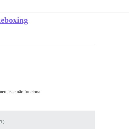
neboxing
eu teste não funciona.
l)
