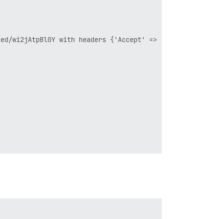
ed/wi2jAtpBl0Y with headers {'Accept' => '*/*', 'Accept-