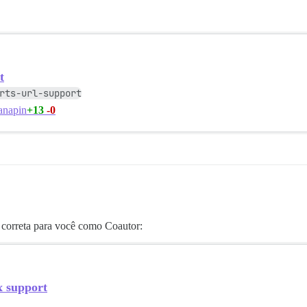
t
rts-url-support
+13
-0
napin
 correta para você como Coautor:
 support