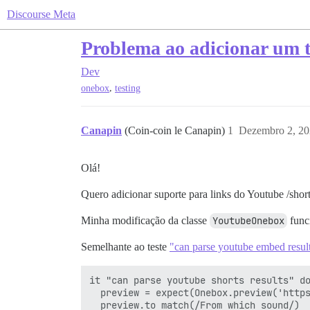
Discourse Meta
Problema ao adicionar um t
Dev
,
onebox
testing
Canapin
(Coin-coin le Canapin)
1
Dezembro 2, 20
Olá!
Quero adicionar suporte para links do Youtube /short
Minha modificação da classe
YoutubeOnebox
func
Semelhante ao teste
"can parse youtube embed resul
it "can parse youtube shorts results" do
  preview = expect(Onebox.preview('https
  preview.to match(/From which sound/)
