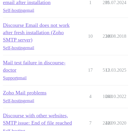
email after installation
1
235
01.07.2024
Self-hosting
email
Discourse Email does not work
after fresh installation (Zoho
10
2349
20.08.2018
SMTP server)
Self-hosting
email
Mail test failure in discourse-
doctor
17
512
13.03.2025
Support
email
Zoho Mail problems
4
1088
24.10.2022
Self-hosting
email
Discourse with other websites,
SMTP issue: End of file reached
7
2440
22.09.2020
Self-hosting