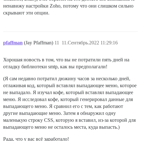
ненавижу настройки Zoho, потому что они слишком сильно
  ## TODO: SMTP-сервер, используемый для проверки нов
скрывают эти опции.
  ## Для SMTP-адреса, имени пользователя и пароля тре
  ## ВНИМАНИЕ: символ '#' в пароле SMTP может вызвать 
  DISCOURSE_SMTP_ADDRESS: smtppro.zoho.eu

  DISCOURSE_SMTP_PORT: 587

  DISCOURSE_SMTP_USER_NAME: info@brohosting.eu

  DISCOURSE_SMTP_PASSWORD: "XXXXXXXXXXXX"

pfaffman
(Jay Pfaffman)
11
11.Сентябрь.2022 11:29:16
  DISCOURSE_SMTP_ENABLE_START_TLS: true           # (
  DISCOURSE_SMTP_DOMAIN: brohosting.eu

  DISCOURSE_SMTP_AUTHENTICATION: login

Хорошая новость в том, что вы не потратили пять дней на
  DISCOURSE_NOTIFICATION_EMAIL: community@brohosting.e
отладку библиотеки smtp, как вы предполагали!
  ## Если вы добавили шаблон Lets Encrypt, раскоммент
(Я сам недавно потратил дюжину часов за несколько дней,
#  LETSENCRYPT_ACCOUNT_EMAIL: info@brohosting.eu

отлаживая код, который вставлял выпадающее меню, которое
не выпадало. Я изучал кофе, который вставлял выпадающее
  ## Адрес CDN http или https для этого экземпляра Di
  ## см. https://meta.discourse.org/t/14857 для подроб
меню. Я исследовал кофе, который генерировал данные для
  #DISCOURSE_CDN_URL: https://discourse-cdn.example.co
выпадающего меню. Я сравнил его с тем, как работают
другие выпадающие меню. Затем я обнаружил одну
  ## Ключ адреса геолокации MaxMind для поиска по IP-а
маленькую строку CSS, которую я вставил, из-за которой для
  ## см. https://meta.discourse.org/t/-/137387/23 для 
выпадающего меню не осталось места, куда выпасть.)
  #DISCOURSE_MAXMIND_LICENSE_KEY: 1234567890123456

## Контейнер Docker не имеет состояния; все данные хра
Рада, что у вас всё заработало!