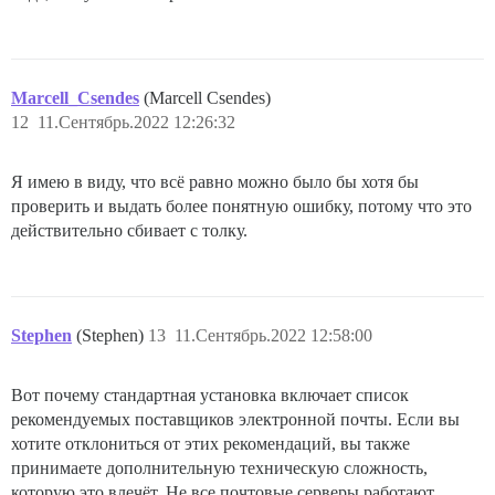
volumes:

  - volume:

      host: /var/discourse/shared/standalone

      guest: /shared

  - volume:

Marcell_Csendes
(Marcell Csendes)
      host: /var/discourse/shared/standalone/log/var-l
12
11.Сентябрь.2022 12:26:32
      guest: /var/log

## Плагины размещаются здесь

Я имею в виду, что всё равно можно было бы хотя бы
## см. https://meta.discourse.org/t/19157 для подробно
проверить и выдать более понятную ошибку, потому что это
hooks:

  after_code:

действительно сбивает с толку.
    - exec:

        cd: $home/plugins

        cmd:

          - git clone https://github.com/discourse/doc
          - git clone https://github.com/discourse/dis
Stephen
(Stephen)
13
11.Сентябрь.2022 12:58:00
          - git clone https://github.com/discourse/di
          - git clone https://github.com/discourse/dis
          - git clone https://github.com/discourse/dis
Вот почему стандартная установка включает список
          - git clone https://github.com/discourse/di
рекомендуемых поставщиков электронной почты. Если вы
хотите отклониться от этих рекомендаций, вы также
принимаете дополнительную техническую сложность,
## Любые пользовательские команды для запуска после сб
run:

которую это влечёт. Не все почтовые серверы работают