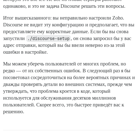
  - exec: echo "Начало пользовательских команд"

одинаково, и это не задача Discourse решать эти вопросы.
  ## Если вы хотите установить адрес электронной почт
  ## После получения первого письма о регистрации сно
Итог вышесказанного: вы неправильно настроили Zoho.
  #- exec: rails r "SiteSetting.notification_email='i
Discourse не видит эту конфигурацию и предполагает, что вы
предоставляете ему корректные данные. Если бы вы снова
запустили
./discourse-setup
, он снова запросил бы у вас
адрес отправки, который вы бы ввели неверно из-за этой
ошибки в настройке.
Мы можем уберечь пользователей от многих проблем, но
редко — от их собственных ошибок. В следующий раз я бы
посоветовал сосредоточиться на более вероятных причинах и
дважды проверять детали во внешних системах, прежде чем
утверждать, что проблема кроется в коде, который
используется для обслуживания десятков миллионов
пользователей. Скорее всего, это быстрее приведёт вас к
решению.