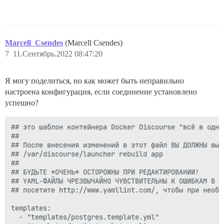
Marcell_Csendes
(Marcell Csendes)
7
11.Сентябрь.2022 08:47:20
Я могу поделиться, но как может быть неправильно
настроена конфигурация, если соединение установлено
успешно?
## это шаблон контейнера Docker Discourse "всё в одном
##

## После внесения изменений в этот файл ВЫ ДОЛЖНЫ выпо
## /var/discourse/launcher rebuild app

##

## БУДЬТЕ *ОЧЕНЬ* ОСТОРОЖНЫ ПРИ РЕДАКТИРОВАНИИ!

## YAML-ФАЙЛЫ ЧРЕЗВЫЧАЙНО ЧУВСТВИТЕЛЬНЫ К ОШИБКАМ В П
## посетите http://www.yamllint.com/, чтобы при необх
templates:

  - "templates/postgres.template.yml"
