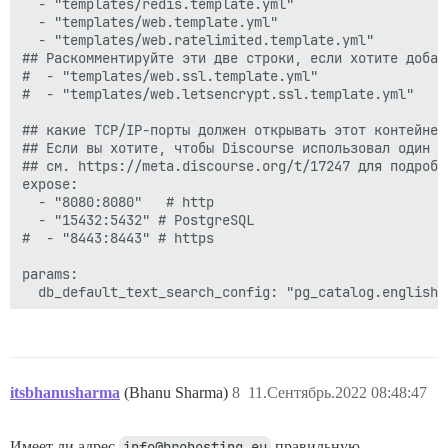
  - "templates/redis.template.yml"

  - "templates/web.template.yml"

  - "templates/web.ratelimited.template.yml"

## Раскомментируйте эти две строки, если хотите добав
#  - "templates/web.ssl.template.yml"

#  - "templates/web.letsencrypt.ssl.template.yml"

## какие TCP/IP-порты должен открывать этот контейнер?
## Если вы хотите, чтобы Discourse использовал один п
## см. https://meta.discourse.org/t/17247 для подробно
expose:

  - "8080:8080"   # http

  - "15432:5432" # PostgreSQL

#  - "8443:8443" # https

params:

  db_default_text_search_config: "pg_catalog.english"

  ## Установите db_shared_buffers максимум на 25% от 
  ## будет установлено автоматически при загрузке на 
  #db_shared_buffers: "256MB"

itsbhanusharma
(Bhanu Sharma)
8
11.Сентябрь.2022 08:48:47
  ## может улучшить производительность сортировки, но
  #db_work_mem: "40MB"

Имеет ли адрес
info@brohosting.eu
правильную