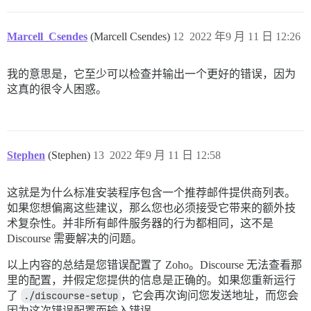
  ## The http or https CDN address for this Discourse
  ## see https://meta.discourse.org/t/14857 for detail
Marcell_Csendes
(Marcell Csendes)
12
2022 年9 月 11 日 12:26
  #DISCOURSE_CDN_URL: https://discourse-cdn.example.co
  ## The maxmind geolocation IP address key for IP add
我的意思是，它至少可以检查并输出一个更好的错误，因为
  ## see https://meta.discourse.org/t/-/137387/23 for 
这真的很令人困惑。
  #DISCOURSE_MAXMIND_LICENSE_KEY: 1234567890123456

## The Docker container is stateless; all data is stor
volumes:

  - volume:

      host: /var/discourse/shared/standalone

Stephen
(Stephen)
13
2022 年9 月 11 日 12:58
      guest: /shared

  - volume:

      host: /var/discourse/shared/standalone/log/var-l
这就是为什么标准安装程序包含一个推荐邮件提供商列表。
      guest: /var/log

如果您想偏离这些建议，那么您也必须接受它带来的额外技
## Plugins go here

术复杂性。并非所有邮件服务器的行为都相同，这不是
## see https://meta.discourse.org/t/19157 for details

Discourse 需要解决的问题。
hooks:

  after_code:

以上内容的总结是您错误配置了 Zoho。Discourse 无法查看那
    - exec:

里的配置，并假定您提供的信息是正确的。如果您重新运行
        cd: $home/plugins

        cmd:

了
./discourse-setup
，它会再次询问您发送地址，而您会
          - git clone https://github.com/discourse/doc
因为这次错误配置而输入错误。