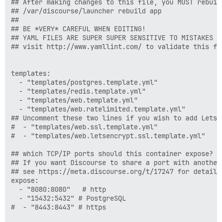
## After making changes to this file, you MUST rebuild
## /var/discourse/launcher rebuild app

##

## BE *VERY* CAREFUL WHEN EDITING!

## YAML FILES ARE SUPER SUPER SENSITIVE TO MISTAKES I
## visit http://www.yamllint.com/ to validate this fil
templates:

  - "templates/postgres.template.yml"

  - "templates/redis.template.yml"

  - "templates/web.template.yml"

  - "templates/web.ratelimited.template.yml"

## Uncomment these two lines if you wish to add Lets E
#  - "templates/web.ssl.template.yml"

#  - "templates/web.letsencrypt.ssl.template.yml"

## which TCP/IP ports should this container expose?

## If you want Discourse to share a port with another
## see https://meta.discourse.org/t/17247 for details

expose:

  - "8080:8080"   # http

  - "15432:5432" # PostgreSQL

#  - "8443:8443" # https
