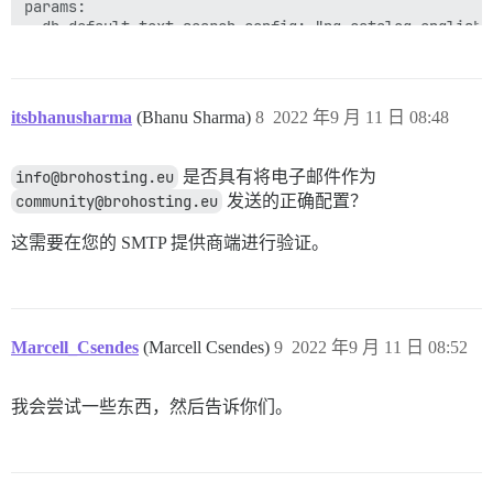
params:

  db_default_text_search_config: "pg_catalog.english"

  ## Set db_shared_buffers to a max of 25% of the tota
  ## will be set automatically by bootstrap based on 
  #db_shared_buffers: "256MB"

itsbhanusharma
(Bhanu Sharma)
8
2022 年9 月 11 日 08:48
  ## can improve sorting performance, but adds memory
  #db_work_mem: "40MB"

info@brohosting.eu
是否具有将电子邮件作为
community@brohosting.eu
发送的正确配置？
  ## Which Git revision should this container use? (d
  #version: tests-passed

这需要在您的 SMTP 提供商端进行验证。
env:

  LC_ALL: en_US.UTF-8

  LANG: en_US.UTF-8

  LANGUAGE: en_US.UTF-8

  EMBER_CLI_PROD_ASSETS: 1

Marcell_Csendes
(Marcell Csendes)
9
2022 年9 月 11 日 08:52
  # DISCOURSE_DEFAULT_LOCALE: en

  ## How many concurrent web requests are supported? 
我会尝试一些东西，然后告诉你们。
  ## will be set automatically by bootstrap based on 
  #UNICORN_WORKERS: 3

  ## TODO: The domain name this Discourse instance wil