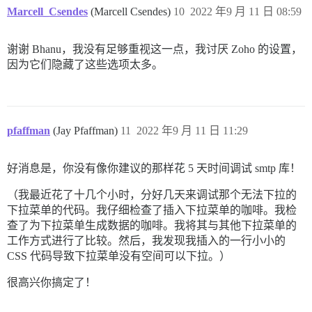
  ## Required. Discourse will not work with a bare IP 
Marcell_Csendes
(Marcell Csendes)
10
2022 年9 月 11 日 08:59
  DISCOURSE_HOSTNAME: community.brohosting.eu

  ## Uncomment if you want the container to be started
谢谢 Bhanu，我没有足够重视这一点，我讨厌 Zoho 的设置，
  ## hostname (-h option) as specified above (default
因为它们隐藏了这些选项太多。
  #DOCKER_USE_HOSTNAME: true

  ## TODO: List of comma delimited emails that will b
  ## on initial signup example 'user1@example.com,user
  DISCOURSE_DEVELOPER_EMAILS: 'community@brohosting.eu
pfaffman
(Jay Pfaffman)
11
2022 年9 月 11 日 11:29
  ## TODO: The SMTP mail server used to validate new 
  # SMTP ADDRESS, username, and password are required

好消息是，你没有像你建议的那样花 5 天时间调试 smtp 库！
  # WARNING the char '#' in SMTP password can cause pr
  DISCOURSE_SMTP_ADDRESS: smtppro.zoho.eu

  DISCOURSE_SMTP_PORT: 587

（我最近花了十几个小时，分好几天来调试那个无法下拉的
  DISCOURSE_SMTP_USER_NAME: info@brohosting.eu

下拉菜单的代码。我仔细检查了插入下拉菜单的咖啡。我检
  DISCOURSE_SMTP_PASSWORD: "XXXXXXXXXXXX"

查了为下拉菜单生成数据的咖啡。我将其与其他下拉菜单的
  DISCOURSE_SMTP_ENABLE_START_TLS: true           # (
工作方式进行了比较。然后，我发现我插入的一行小小的
  DISCOURSE_SMTP_DOMAIN: brohosting.eu

CSS 代码导致下拉菜单没有空间可以下拉。）
  DISCOURSE_SMTP_AUTHENTICATION: login

  DISCOURSE_NOTIFICATION_EMAIL: community@brohosting.e
很高兴你搞定了！
  ## If you added the Lets Encrypt template, uncommen
#  LETSENCRYPT_ACCOUNT_EMAIL: info@brohosting.eu
