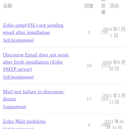
话题
回复
览
活动
量
Zoho smtp(SSL) not sending
2024 年7 月
email after installation
1
235
1 日
Self-hosting
email
Discourse Email does not work
after fresh installation (Zoho
2018 年8 月
10
2353
SMTP server)
20 日
Self-hosting
email
Mail test failure in discourse-
2025 年3 月
doctor
17
524
13 日
Support
email
Zoho Mail problems
2022 年10
4
1089
月 24 日