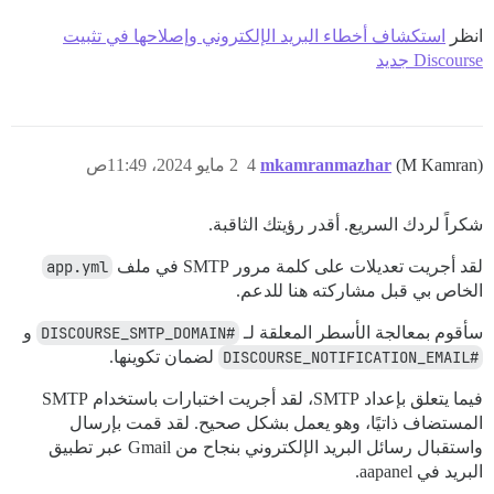
انظر
استكشاف أخطاء البريد الإلكتروني وإصلاحها في تثبيت
Discourse جديد
(M Kamran)
mkamranmazhar
4
2 مايو 2024، 11:49ص
شكراً لردك السريع. أقدر رؤيتك الثاقبة.
لقد أجريت تعديلات على كلمة مرور SMTP في ملف
app.yml
الخاص بي قبل مشاركته هنا للدعم.
سأقوم بمعالجة الأسطر المعلقة لـ
#DISCOURSE_SMTP_DOMAIN
و
#DISCOURSE_NOTIFICATION_EMAIL
لضمان تكوينها.
فيما يتعلق بإعداد SMTP، لقد أجريت اختبارات باستخدام SMTP
المستضاف ذاتيًا، وهو يعمل بشكل صحيح. لقد قمت بإرسال
واستقبال رسائل البريد الإلكتروني بنجاح من Gmail عبر تطبيق
البريد في aapanel.