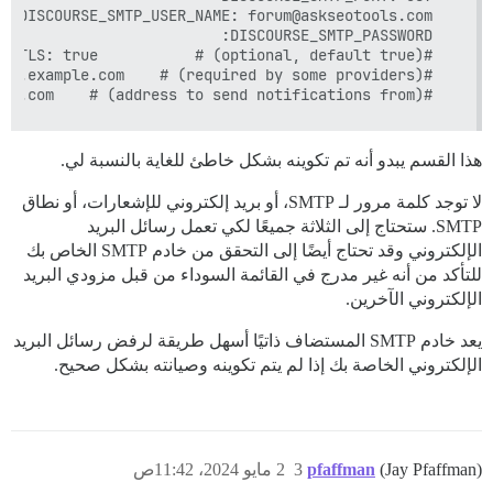
  #DISCOURSE_NOTIFICATION_EMAIL: noreply@discourse.example.com    # (address to send notifications from)

هذا القسم يبدو أنه تم تكوينه بشكل خاطئ للغاية بالنسبة لي.
لا توجد كلمة مرور لـ SMTP، أو بريد إلكتروني للإشعارات، أو نطاق
SMTP. ستحتاج إلى الثلاثة جميعًا لكي تعمل رسائل البريد
الإلكتروني وقد تحتاج أيضًا إلى التحقق من خادم SMTP الخاص بك
للتأكد من أنه غير مدرج في القائمة السوداء من قبل مزودي البريد
الإلكتروني الآخرين.
يعد خادم SMTP المستضاف ذاتيًا أسهل طريقة لرفض رسائل البريد
الإلكتروني الخاصة بك إذا لم يتم تكوينه وصيانته بشكل صحيح.
(Jay Pfaffman)
pfaffman
3
2 مايو 2024، 11:42ص