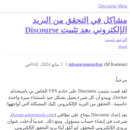
Discourse Meta
مشاكل في التحقق من البريد
الإلكتروني بعد تثبيت Discourse
الدعم
تثبيت
email
(M Kamran)
mkamranmazhar
1
2 مايو 2024، 9:42ص
مرحباً،
لقد قمت بتثبيت Discourse على خادم VPS الخاص بي باستخدام
Docker، ويبدو أن كل شيء يعمل بشكل جيد باستثناء ميزة واحدة
حاسمة - التحقق من البريد الإلكتروني. إليك المشكلة التي أواجهها:
بعد إعداد Discourse بنجاح على نطاقي (
forum.askseotools.com
)،
شرعت في إنشاء حساب مسؤول. ومع ذلك، عندما أدخلت عنوان
بريدي الإلكتروني للتحقق، لم أتلق أبدًا بريد التحقق الإلكتروني.