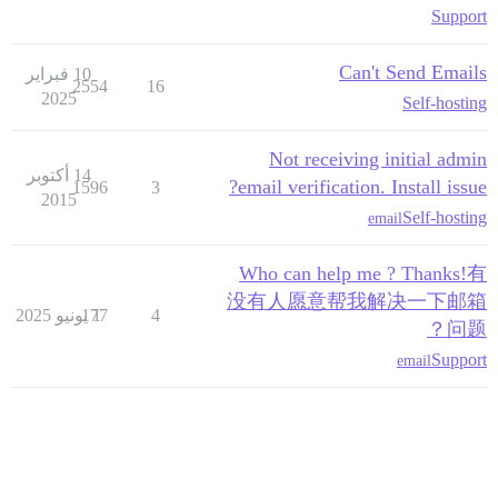
Support
Can't Send Emails
10 فبراير
2554
16
2025
Self-hosting
Not receiving initial admin
14 أكتوبر
email verification. Install issue?
1596
3
2015
Self-hosting
email
Who can help me ? Thanks!有
没有人愿意帮我解决一下邮箱
4
1 يونيو 2025
177
问题？
Support
email