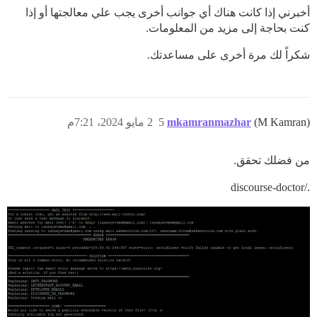
أخبرني إذا كانت هناك أي جوانب أخرى يجب علي معالجتها أو إذا
كنت بحاجة إلى مزيد من المعلومات.
شكراً لك مرة أخرى على مساعدتك.
(M Kamran)
mkamranmazhar
5
2 مايو 2024، 7:21م
من فضلك تحقق.
  - exec: echo "End of custom commands"

./discourse-doctor