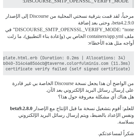
DISCOURSE_SMTP_OPENSSL_VERIFY_MODE:
مرحباً، لقد قمت بترقية نسختي المحلية من Discourse إلى الإصدار
2.9.0.beta4، وحتى بعد إضافة
DISCOURSE_SMTP_OPENSSL_VERIFY_MODE: “none” في
ملف containers/app.yml الخاص بي (وإعادة بناء التطبيق)، ما زلت
أواجه مثل هذه الأخطاء:
: certificate verify failed (self signed certificate)

من الواضح أن هذا يجعل نسخة Discourse الخاصة بي غير قادرة
على إرسال رسائل البريد الإلكتروني بعد الآن.
هل هناك أي مشكلة معروفة حول هذا؟
للعلم: أقوم بتشغيل نسخة ما قبل الإنتاج مع الإصدار
2.8.0.beta9
ونفس الإعداد بالضبط، ويتم إرسال رسائل البريد الإلكتروني
بسلاسة.
شكراً لمساعدتكم.