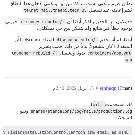
نطاق قديم ولكني لست متأكدًا من أين يمكنني إدخال هذا النطاق
ليتم إعادته عند تشغيل
telnet mail.theapi.tech 25
.
قد يكون من الجدير بالذكر أيضًا أن
./discourse-doctor
أخبرني
بوجود خطأ غير شائع ولم يتمكن من حل مشكلتي.
أيضًا، لم أستخدم
./discourse-setup
لإعداد Discourse لأن
المنفذ 80 كان مشغولاً. بدلاً من ذلك، قمت بتحرير
containers/app.yml
يدويًا وتشغيل
./launcher rebuild 
.
app
(Ethan)
ethhaqn
6
15 أبريل 2022، 2:40م
لقد استخدمت
tail 
shared/standalone/log/rails/production.log
وتقول
السجلات: