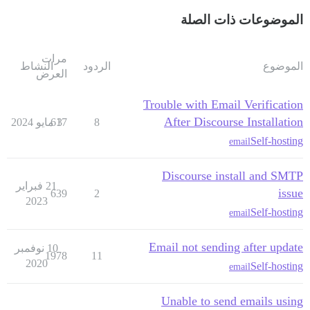
الموضوعات ذات الصلة
مرات
الموضوع
الردود
النشاط
العرض
Trouble with Email Verification
After Discourse Installation
8
3 مايو 2024
617
Self-hosting
email
Discourse install and SMTP
21 فبراير
issue
639
2
2023
Self-hosting
email
Email not sending after update
10 نوفمبر
1978
11
2020
Self-hosting
email
Unable to send emails using