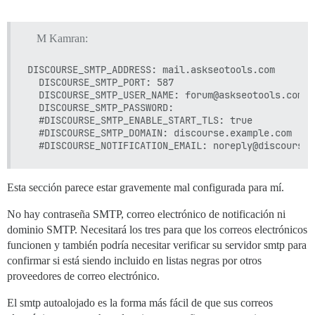
  #version: tests-passed

env:

M Kamran:
  LC_ALL: en_US.UTF-8

  LANG: en_US.UTF-8

DISCOURSE_SMTP_ADDRESS: mail.askseotools.com

  LANGUAGE: en_US.UTF-8

  DISCOURSE_SMTP_PORT: 587

  # DISCOURSE_DEFAULT_LOCALE: en

  DISCOURSE_SMTP_USER_NAME: forum@askseotools.com

  DISCOURSE_SMTP_PASSWORD: 

  ## ¿Cuántas solicitudes web concurrentes se admiten
  #DISCOURSE_SMTP_ENABLE_START_TLS: true           
  ## será configurado automáticamente por bootstrap s
  #DISCOURSE_SMTP_DOMAIN: discourse.example.com    
  #UNICORN_WORKERS: 3

  ## TODO: El nombre de dominio al que responderá est
  ## Requerido. Discourse no funcionará con un número 
  DISCOURSE_HOSTNAME: 'forum.askseotools.com'

Esta sección parece estar gravemente mal configurada para mí.
  ## Descomente si desea que el contenedor se inicie c
No hay contraseña SMTP, correo electrónico de notificación ni
  ## nombre de host (-h) que se especifica arriba (pr
dominio SMTP. Necesitará los tres para que los correos electrónicos
  #DOCKER_USE_HOSTNAME: true

funcionen y también podría necesitar verificar su servidor smtp para
  ## TODO: Lista de correos electrónicos separados po
confirmar si está siendo incluido en listas negras por otros
  ## en el registro inicial, ejemplo 'user1@example.c
proveedores de correo electrónico.
  DISCOURSE_DEVELOPER_EMAILS: 'ianasystems@gmail.com,
El smtp autoalojado es la forma más fácil de que sus correos
  ## TODO: El servidor de correo SMTP utilizado para 