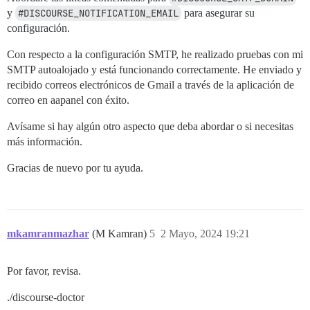
      guest: /shared

y
#DISCOURSE_NOTIFICATION_EMAIL
para asegurar su
  - volume:

configuración.
      host: /var/discourse/shared/standalone/log/var-l
      guest: /var/log

Con respecto a la configuración SMTP, he realizado pruebas con mi
SMTP autoalojado y está funcionando correctamente. He enviado y
## Los plugins van aquí

## consulte https://meta.discourse.org/t/19157 para ob
recibido correos electrónicos de Gmail a través de la aplicación de
hooks:

correo en aapanel con éxito.
  after_code:

    - exec:

Avísame si hay algún otro aspecto que deba abordar o si necesitas
        cd: $home/plugins

más información.
        cmd:

          - git clone https://github.com/discourse/doc
Gracias de nuevo por tu ayuda.
## Cualquier comando personalizado para ejecutar desp
run:

  - exec: echo "Comienzo de comandos personalizados"

  ## Si desea establecer la dirección de correo elect
  ## Después de recibir el primer correo electrónico 
mkamranmazhar
(M Kamran)
5
2 Mayo, 2024 19:21
  - exec: rails r "SiteSetting.notification_email='fo
Por favor, revisa.
./discourse-doctor