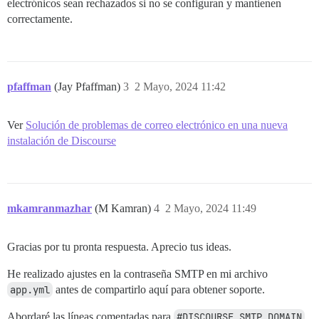
electrónicos sean rechazados si no se configuran y mantienen
  # Se requieren la DIRECCIÓN SMTP, el nombre de usua
correctamente.
  # ADVERTENCIA: el carácter '#' en la contraseña SMT
  DISCOURSE_SMTP_ADDRESS: mail.askseotools.com

  DISCOURSE_SMTP_PORT: 587

  DISCOURSE_SMTP_USER_NAME: forum@askseotools.com

  DISCOURSE_SMTP_PASSWORD:

  #DISCOURSE_SMTP_ENABLE_START_TLS: true           # 
pfaffman
(Jay Pfaffman)
3
2 Mayo, 2024 11:42
  #DISCOURSE_SMTP_DOMAIN: discourse.example.com    # 
  #DISCOURSE_NOTIFICATION_EMAIL: noreply@discourse.ex
Ver
Solución de problemas de correo electrónico en una nueva
  ## Si agregó la plantilla Lets Encrypt, descomente 
instalación de Discourse
  #LETSENCRYPT_ACCOUNT_EMAIL: me@example.com

  ## La dirección CDN http o https para esta instanci
  ## consulte https://meta.discourse.org/t/14857 para 
  #DISCOURSE_CDN_URL: https://discourse-cdn.example.co
mkamranmazhar
(M Kamran)
4
2 Mayo, 2024 11:49
  ## La clave de la clave de API de MaxMind para la b
  ## consulte https://meta.discourse.org/t/-/137387/2
Gracias por tu pronta respuesta. Aprecio tus ideas.
  #DISCOURSE_MAXMIND_LICENSE_KEY: 1234567890123456

He realizado ajustes en la contraseña SMTP en mi archivo
## El contenedor Docker no tiene estado; todos los da
app.yml
antes de compartirlo aquí para obtener soporte.
volumes:

  - volume:

      host: /var/discourse/shared/standalone

Abordaré las líneas comentadas para
#DISCOURSE_SMTP_DOMAIN