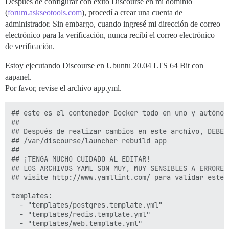
Después de configurar con éxito Discourse en mi dominio
(
forum.askseotools.com
), procedí a crear una cuenta de
administrador. Sin embargo, cuando ingresé mi dirección de correo
electrónico para la verificación, nunca recibí el correo electrónico
de verificación.
Estoy ejecutando Discourse en Ubuntu 20.04 LTS 64 Bit con
aapanel.
Por favor, revise el archivo app.yml.
## este es el contenedor Docker todo en uno y autónomo
##

## Después de realizar cambios en este archivo, DEBE r
## /var/discourse/launcher rebuild app

##

## ¡TENGA MUCHO CUIDADO AL EDITAR!

## LOS ARCHIVOS YAML SON MUY, MUY SENSIBLES A ERRORES
## visite http://www.yamllint.com/ para validar este 
templates:

  - "templates/postgres.template.yml"

  - "templates/redis.template.yml"

  - "templates/web.template.yml"
