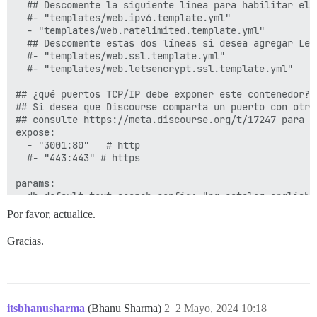
  ## Descomente la siguiente línea para habilitar el o
  #- "templates/web.ipv6.template.yml"

  - "templates/web.ratelimited.template.yml"

  ## Descomente estas dos líneas si desea agregar Lets
  #- "templates/web.ssl.template.yml"

  #- "templates/web.letsencrypt.ssl.template.yml"

## ¿qué puertos TCP/IP debe exponer este contenedor?

## Si desea que Discourse comparta un puerto con otro
## consulte https://meta.discourse.org/t/17247 para ob
expose:

  - "3001:80"   # http

  #- "443:443" # https

params:

  db_default_text_search_config: "pg_catalog.english"

Por favor, actualice.
  ## Establezca db_shared_buffers en un máximo del 25
  ## será configurado automáticamente por bootstrap s
Gracias.
  #db_shared_buffers: "256MB"

  ## puede mejorar el rendimiento de la clasificación
  #db_work_mem: "40MB"

itsbhanusharma
(Bhanu Sharma)
2
2 Mayo, 2024 10:18
  ## ¿Qué revisión de Git debe usar este contenedor? 