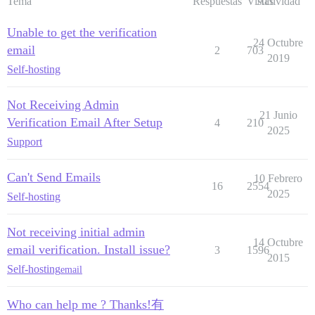
Tema
Respuestas
Vistas
Actividad
Unable to get the verification
24 Octubre
email
2
703
2019
Self-hosting
Not Receiving Admin
21 Junio
Verification Email After Setup
4
210
2025
Support
Can't Send Emails
10 Febrero
16
2554
2025
Self-hosting
Not receiving initial admin
14 Octubre
email verification. Install issue?
3
1596
2015
Self-hosting
email
Who can help me ? Thanks!有