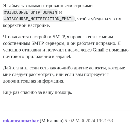
      guest: /shared

Я займусь закомментированными строками
  - volume:

#DISCOURSE_SMTP_DOMAIN
и
      host: /var/discourse/shared/standalone/log/var-l
#DISCOURSE_NOTIFICATION_EMAIL
, чтобы убедиться в их
      guest: /var/log

корректной настройке.
## Плагины размещаются здесь

## см. https://meta.discourse.org/t/19157 для деталей

Что касается настройки SMTP, я провел тесты с моим
hooks:

собственным SMTP-сервером, и он работает исправно. Я
  after_code:

успешно отправил и получил письма через Gmail с помощью
    - exec:

почтового приложения в aapanel.
        cd: $home/plugins

        cmd:

Дайте знать, если есть какие-либо другие аспекты, которые
          - git clone https://github.com/discourse/doc
мне следует рассмотреть, или если вам потребуется
## Любые пользовательские команды для запуска после сб
дополнительная информация.
run:

  - exec: echo "Начало пользовательских команд"

Еще раз спасибо за вашу помощь.
  ## Если вы хотите установить адрес электронной почт
  ## После получения первого письма с регистрацией за
  - exec: rails r "SiteSetting.notification_email='fo
mkamranmazhar
(M Kamran)
5
02.Май.2024 19:21:53