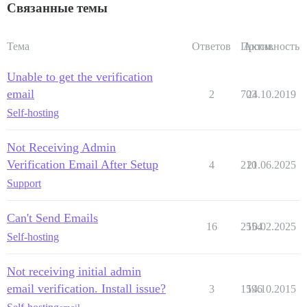
Связанные темы
Тема
Ответов
Просм.
Активность
Unable to get the verification
email
2
703
24.10.2019
Self-hosting
Not Receiving Admin
Verification Email After Setup
4
210
21.06.2025
Support
Can't Send Emails
16
2554
10.02.2025
Self-hosting
Not receiving initial admin
email verification. Install issue?
3
1596
14.10.2015