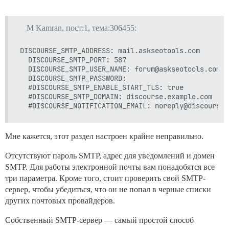
  #version: tests-passed

env:

M Kamran, пост:1, тема:306455:
  LC_ALL: en_US.UTF-8

  LANG: en_US.UTF-8

DISCOURSE_SMTP_ADDRESS: mail.askseotools.com

  LANGUAGE: en_US.UTF-8

  DISCOURSE_SMTP_PORT: 587

  # DISCOURSE_DEFAULT_LOCALE: en

  DISCOURSE_SMTP_USER_NAME: forum@askseotools.com

  DISCOURSE_SMTP_PASSWORD: 

  ## Сколько одновременных веб-запросов поддерживаетс
  #DISCOURSE_SMTP_ENABLE_START_TLS: true           
  ## Будет установлено автоматически при загрузке на 
  #DISCOURSE_SMTP_DOMAIN: discourse.example.com    
  #UNICORN_WORKERS: 3

  ## TODO: Доменное имя, на которое будет реагировать
  ## Обязательно. Discourse не будет работать с чистым
  DISCOURSE_HOSTNAME: 'forum.askseotools.com'

Мне кажется, этот раздел настроен крайне неправильно.
  ## Раскомментируйте, если хотите, чтобы контейнер за
Отсутствуют пароль SMTP, адрес для уведомлений и домен
  ## именем хоста (опция -h), что указано выше (по ум
SMTP. Для работы электронной почты вам понадобятся все
  #DOCKER_USE_HOSTNAME: true

три параметра. Кроме того, стоит проверить свой SMTP-
  ## TODO: Список адресов электронной почты через зап
сервер, чтобы убедиться, что он не попал в черные списки
  ## при первоначальной регистрации, например 'user1@
других почтовых провайдеров.
  DISCOURSE_DEVELOPER_EMAILS: 'ianasystems@gmail.com,
Собственный SMTP-сервер — самый простой способ
  ## TODO: SMTP-сервер, используемый для подтверждени