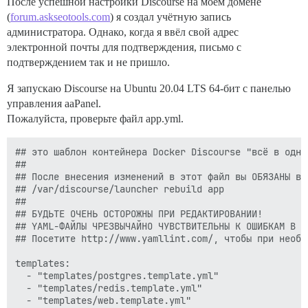
После успешной настройки Discourse на моём домене
(
forum.askseotools.com
) я создал учётную запись
администратора. Однако, когда я ввёл свой адрес
электронной почты для подтверждения, письмо с
подтверждением так и не пришло.
Я запускаю Discourse на Ubuntu 20.04 LTS 64-бит с панелью
управления aaPanel.
Пожалуйста, проверьте файл app.yml.
## это шаблон контейнера Docker Discourse "всё в одном
##

## После внесения изменений в этот файл вы ОБЯЗАНЫ вып
## /var/discourse/launcher rebuild app

##

## БУДЬТЕ ОЧЕНЬ ОСТОРОЖНЫ ПРИ РЕДАКТИРОВАНИИ!

## YAML-ФАЙЛЫ ЧРЕЗВЫЧАЙНО ЧУВСТВИТЕЛЬНЫ К ОШИБКАМ В П
## Посетите http://www.yamllint.com/, чтобы при необх
templates:

  - "templates/postgres.template.yml"

  - "templates/redis.template.yml"

  - "templates/web.template.yml"
