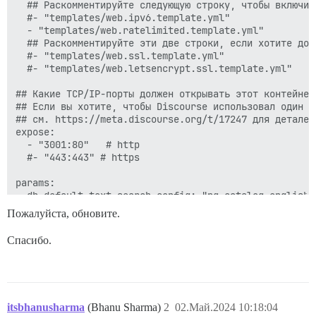
  ## Раскомментируйте следующую строку, чтобы включит
  #- "templates/web.ipv6.template.yml"

  - "templates/web.ratelimited.template.yml"

  ## Раскомментируйте эти две строки, если хотите доб
  #- "templates/web.ssl.template.yml"

  #- "templates/web.letsencrypt.ssl.template.yml"

## Какие TCP/IP-порты должен открывать этот контейнер?
## Если вы хотите, чтобы Discourse использовал один п
## см. https://meta.discourse.org/t/17247 для деталей

expose:

  - "3001:80"   # http

  #- "443:443" # https

params:

  db_default_text_search_config: "pg_catalog.english"

Пожалуйста, обновите.
  ## Установите db_shared_buffers максимум на 25% от 
  ## Будет установлено автоматически при загрузке на 
Спасибо.
  #db_shared_buffers: "256MB"

  ## может улучшить производительность сортировки, но
  #db_work_mem: "40MB"

itsbhanusharma
(Bhanu Sharma)
2
02.Май.2024 10:18:04
  ## Какую ревизию Git должен использовать этот конте