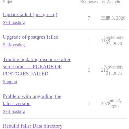
Sujet
Réponses
Vues
Activité
Update failed (postgresql)
7
3977
Juin 3, 2020
Self-hosting
Upgrade of postgres failed
Septembre
1
1138
25, 2020
Self-hosting
Trouble updating discourse after
some time - UPGRADE OF
Novembre
5
212
POSTGRES FAILED
21, 2025
Support
Problem with upgrading the
Juin 22,
latest version
7
2978
2020
Self-hosting
Rebuild fails: Data directory