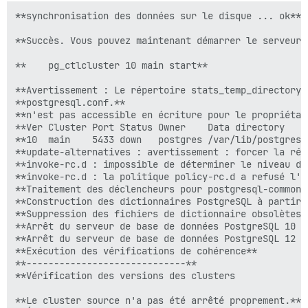
**synchronisation des données sur le disque ... ok**

**Succès. Vous pouvez maintenant démarrer le serveur 
**    pg_ctlcluster 10 main start**

**Avertissement : Le répertoire stats_temp_directory 
**postgresql.conf.**

**n'est pas accessible en écriture pour le propriétai
**Ver Cluster Port Status Owner    Data directory    
**10  main    5433 down   postgres /var/lib/postgresq
**update-alternatives : avertissement : forcer la réi
**invoke-rc.d : impossible de déterminer le niveau d'e
**invoke-rc.d : la politique policy-rc.d a refusé l'e
**Traitement des déclencheurs pour postgresql-common 
**Construction des dictionnaires PostgreSQL à partir 
**Suppression des fichiers de dictionnaire obsolètes :
**Arrêt du serveur de base de données PostgreSQL 10 : 
**Arrêt du serveur de base de données PostgreSQL 12 : 
**Exécution des vérifications de cohérence**

**-----------------------------**

**Vérification des versions des clusters             
**Le cluster source n'a pas été arrêté proprement.**
