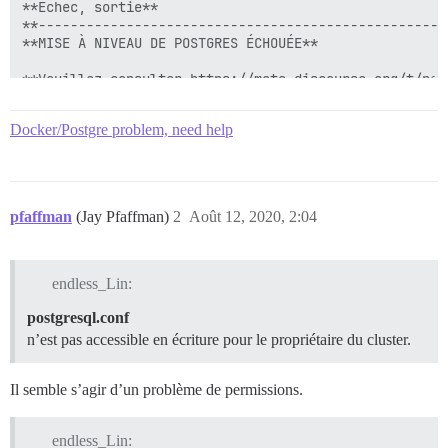
**Échec, sortie**

**---------------------------------------------------
**MISE À NIVEAU DE POSTGRES ÉCHOUÉE**

**Veuillez consulter https://meta.discourse.org/t/pos
**Vous pouvez exécuter ./launcher start app pour redé
Docker/Postgre problem, need help
**ÉCHOUÉ**

pfaffman
(Jay Pfaffman)
2
Août 12, 2020, 2:04
**--------------------**

**Pups::ExecError : /root/upgrade_postgres a échoué a
**Emplacement de l'échec : /pups/lib/pups/exec_comman
**exécution échouée avec les paramètres "/root/upgrade
endless_Lin:
**43aeccc15b54cbb03c8d665c755aa666012088aaeb8bbd7437fa
**** ÉCHEC DU BOOTSTRAP ** veuillez faire défiler ver
postgresql.conf
**./discourse-doctor peut aider à diagnostiquer le pr
n’est pas accessible en écriture pour le propriétaire du cluster.
Il semble s’agir d’un problème de permissions.
endless_Lin: