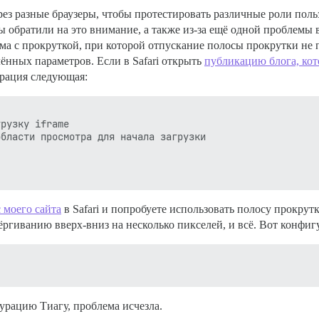
ерез разные браузеры, чтобы протестировать различные роли поль
вы обратили на это внимание, а также из-за ещё одной проблемы 
лема с прокруткой, при которой отпускание полосы прокрутки не
елённых параметров. Если в Safari открыть
публикацию блога, кот
урация следующая:
рузку iframe

бласти просмотра для начала загрузки

 моего сайта
в Safari и попробуете использовать полосу прокрутк
гиванию вверх-вниз на несколько пикселей, и всё. Вот конфигу
урацию Тиагу, проблема исчезла.