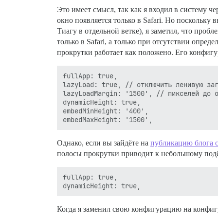
Это имеет смысл, так как я входил в систему ч
окно появляется только в Safari. Но поскольку 
Тиагу в отдельной ветке), я заметил, что проб
только в Safari, а только при отсутствии опред
прокрутки работает как положено. Его конфиг
fullApp: true,

lazyLoad: true, // отключить ленивую заг
lazyLoadMargin: '1500', // пикселей до о
dynamicHeight: true,

embedMinHeight: '400',

Однако, если вы зайдёте на
публикацию блога с
полосы прокрутки приводит к небольшому подёр
fullApp: true,

Когда я заменил свою конфигурацию на конфиг