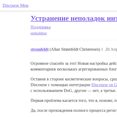
Discourse Meta
Устранение неполадок инт
Поддержка
embedding
stromfeldt
(Allan Strømfeldt Christensen)
1
20.Апр
Огромное спасибо за это! Новая настройка дей
комментариев нескольких агрегированных блого
Оставив в стороне косметические вопросы, сраз
Discourse с помощью интеграции
Discourse on G
с использованием DoG, другие — нет, а треть
Первая проблема касается того, что я, похоже,
Да, после прохождения полного процесса реги