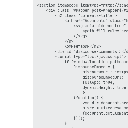
<section itemscope itemtype="http://sche
    <div class="wrapper post-wrapper{{#i
        <h2 class="comments-title">

            <a href="#comments" class="h
                <svg aria-hidden="true" 
                    <path fill-rule="ev
                </svg>

            </a>

            Комментарии</h2>

        <div id='discourse-comments'></d
        <script type="text/javascript">

            if (window.location.pathname
                DiscourseEmbed = {

                    discourseUrl: 'https
                    discourseEmbedUrl: '
                    fullApp: true,

                    dynamicHeight: true,
                    };

                (function() {

                    var d = document.cre
                    d.src = DiscourseEmb
                    (document.getElement
                })();

            }
