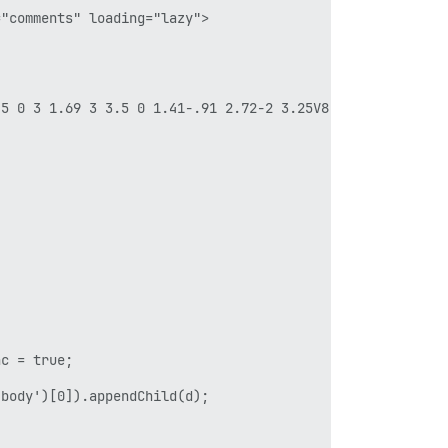
"comments" loading="lazy">

5 0 3 1.69 3 3.5 0 1.41-.91 2.72-2 3.25V8.59c.58-.45 1-1
c = true;

body')[0]).appendChild(d);
