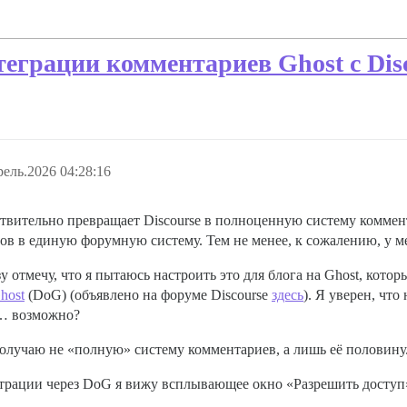
еграции комментариев Ghost с Dis
ель.2026 04:28:16
ствительно превращает Discourse в полноценную систему коммен
в в единую форумную систему. Тем не менее, к сожалению, у м
у отмечу, что я пытаюсь настроить это для блога на Ghost, кото
host
(DoG) (объявлено на форуме Discourse
здесь
). Я уверен, чт
и… возможно?
 получаю не «полную» систему комментариев, а лишь её половину
страции через DoG я вижу всплывающее окно «Разрешить доступ»