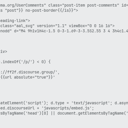
ma.org/UserComments" class="post-item post-comments" id=
s "post"}} no-post-border{{/is}}">

eading-link">

class="aal_svg" version="1.1" viewBox="0 0 16 16">

enodd" d="M4 9h1v1H4c-1.5 0-3-1.69-3-3.5S2.55 3 4 3h4c1.4
iv>

.indexOf('/p/') < 0) {

://ff2f.discourse.group/',

{{url absolute="true"}}'



ateElement('script'); d.type = 'text/javascript'; d.asyn
ed.discourseUrl + 'javascripts/embed.js';

sByTagName('head')[0] || document.getElementsByTagName('