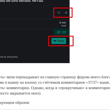
ить» меня перекидывает на главную страницу форума моего блога
же я нажму на кнопку со счётчиком комментариев «37/37» выше, 
ать» комментарии. Однако, когда я «прокручиваю» к комментар
осто закрывается окно).
ледующим образом: