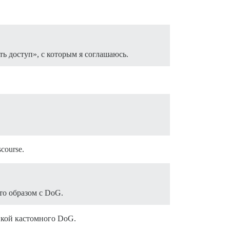
ь доступ», с которым я соглашаюсь.
course.
то образом с DoG.
ойкой кастомного DoG.