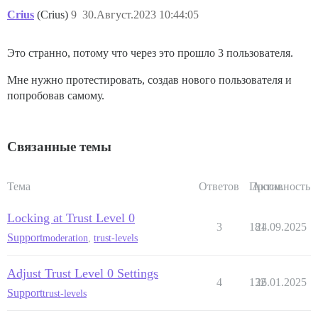
Crius
(Crius)
9
30.Август.2023 10:44:05
Это странно, потому что через это прошло 3 пользователя.
Мне нужно протестировать, создав нового пользователя и
попробовав самому.
Связанные темы
Тема
Ответов
Просм.
Активность
Locking at Trust Level 0
3
181
24.09.2025
Support
moderation
,
trust-levels
Adjust Trust Level 0 Settings
4
132
26.01.2025
Support
trust-levels