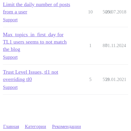
Limit the daily number of posts
from a user
10
5006
25.07.2018
Support
Max_topics_in_first_day for
TL1 users seems to not match
1
87
01.11.2024
the blog
Support
Trust Level Issues, tl1 not
overriding tl0
5
559
21.01.2021
Support
Главная
Категории
Рекомендации