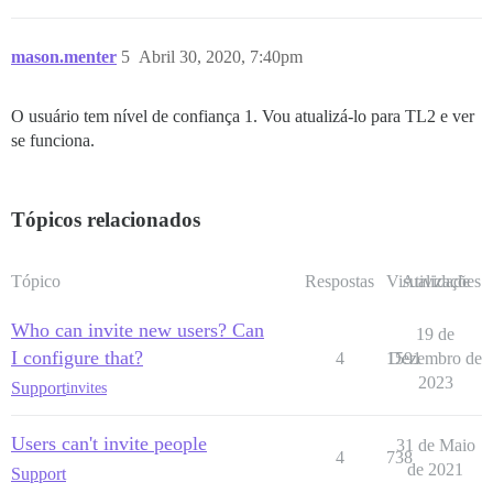
mason.menter
5
Abril 30, 2020, 7:40pm
O usuário tem nível de confiança 1. Vou atualizá-lo para TL2 e ver
se funciona.
Tópicos relacionados
Tópico
Respostas
Visualizações
Atividade
Who can invite new users? Can
19 de
I configure that?
4
1591
Dezembro de
2023
Support
invites
Users can't invite people
31 de Maio
4
738
de 2021
Support