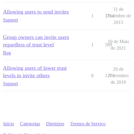
31 de
Allowing users to send invites
1
1714
Dezembro de
Support
2015
Group owners can invite users
10 de Maio
regardless of trust level
1
569
de 2021
Bug
Allowing users of lower trust
26 de
levels to invite others
8
1273
Novembro
de 2018
Support
Início
Categorias
Diretrizes
Termos de Serviço