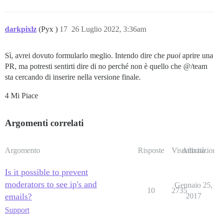
darkpixlz
(Pyx )
17
26 Luglio 2022, 3:36am
Sì, avrei dovuto formularlo meglio. Intendo dire che
puoi
aprire una
PR, ma potresti sentirti dire di no perché non è quello che @/team
sta cercando di inserire nella versione finale.
4 Mi Piace
Argomenti correlati
Argomento
Risposte
Visualizzazioni
Attività
Is it possible to prevent
moderators to see ip's and
Gennaio 25,
10
2735
emails?
2017
Support