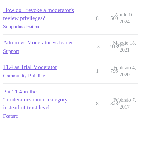
How do I revoke a moderator's
Aprile 16,
review privileges?
8
500
2024
Support
moderation
Admin vs Moderator vs leader
Maggio 18,
18
9139
2021
Support
TL4 as Trial Moderator
Febbraio 4,
1
795
2020
Community Building
Put TL4 in the
"moderator/admin" category
Febbraio 7,
8
3284
instead of trust level
2017
Feature