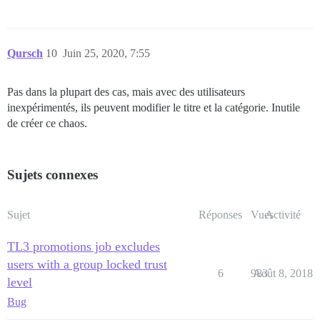
Qursch
10
Juin 25, 2020, 7:55
Pas dans la plupart des cas, mais avec des utilisateurs
inexpérimentés, ils peuvent modifier le titre et la catégorie. Inutile
de créer ce chaos.
Sujets connexes
Sujet
Réponses
Vues
Activité
TL3 promotions job excludes
users with a group locked trust
6
983
Août 8, 2018
level
Bug