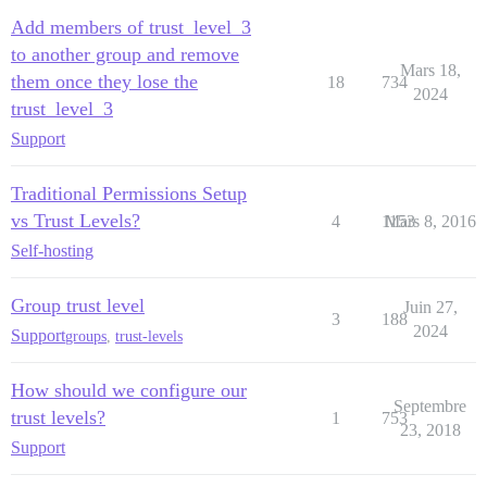
Add members of trust_level_3
to another group and remove
Mars 18,
them once they lose the
18
734
2024
trust_level_3
Support
Traditional Permissions Setup
vs Trust Levels?
4
1153
Mars 8, 2016
Self-hosting
Group trust level
Juin 27,
3
188
2024
Support
groups
,
trust-levels
How should we configure our
Septembre
trust levels?
1
753
23, 2018
Support