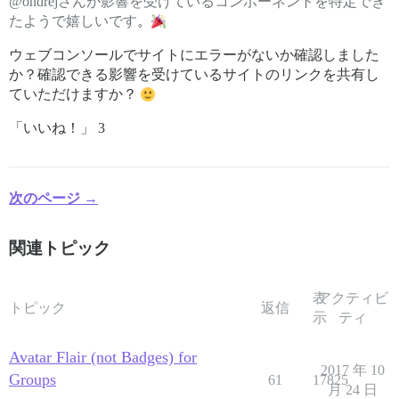
@ondrejさんが影響を受けているコンポーネントを特定でき
たようで嬉しいです
。
ウェブコンソールでサイトにエラーがないか確認しました
か？確認できる影響を受けているサイトのリンクを共有し
ていただけますか？
「いいね！」 3
次のページ →
関連トピック
表
アクティビ
トピック
返信
示
ティ
Avatar Flair (not Badges) for
2017 年 10
Groups
61
17825
月 24 日