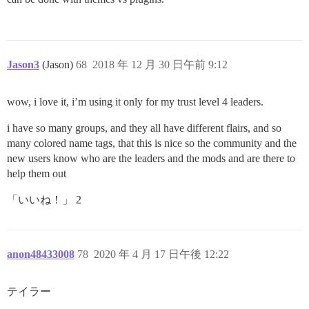
Jason3
(Jason)
68
2018 年 12 月 30 日午前 9:12
wow, i love it, i’m using it only for my trust level 4 leaders.
i have so many groups, and they all have different flairs, and so
many colored name tags, that this is nice so the community and the
new users know who are the leaders and the mods and are there to
help them out
「いいね！」 2
anon48433008
78
2020 年 4 月 17 日午後 12:22
テイラー