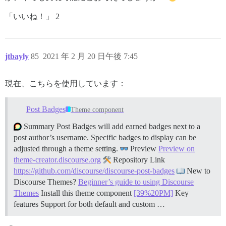
「いいね！」 2
jtbayly
85
2021 年 2 月 20 日午後 7:45
現在、こちらを使用しています：
Post Badges
Theme component
Summary Post Badges will add earned badges next to a
post author’s username. Specific badges to display can be
adjusted through a theme setting.
Preview
Preview on
theme-creator.discourse.org
Repository Link
https://github.com/discourse/discourse-post-badges
New to
Discourse Themes?
Beginner’s guide to using Discourse
Themes
Install this theme component
[39%20PM]
Key
features Support for both default and custom …