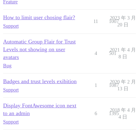
Feature
How to limit user chosing flair?
2023 年 3 月
11
1007
20 日
Support
Automatic Group Flair for Trust
Levels not showing on user
2021 年 4 月
4
501
avatars
8 日
Bug
Badges and trust levels exibition
2020 年 2 月
1
1087
13 日
Support
Display FontAwesome icon next
2018 年 4 月
to an admin
6
1395
4 日
Support