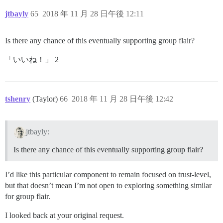
jtbayly
65
2018 年 11 月 28 日午後 12:11
Is there any chance of this eventually supporting group flair?
「いいね！」 2
tshenry
(Taylor)
66
2018 年 11 月 28 日午後 12:42
jtbayly:
Is there any chance of this eventually supporting group flair?
I’d like this particular component to remain focused on trust-level,
but that doesn’t mean I’m not open to exploring something similar
for group flair.
I looked back at your original request.