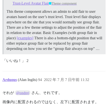
Trust-Level Avatar Flair
Theme component
This theme component allows an admin to add flair to user
avatars based on the user’s trust level. Trust level flair displays
anywhere on the site that you would normally see group flair.
There are a few theme settings to adjust the position of the flair
in relation to the avatar. Basic Examples (with group flair in
place)
[examples]
There is also a bottom-right position that will
either replace group flair or be replaced by group flair
depending on how you set the “group flair always on top” …
「いいね！」 2
Arduous
(Alan Inglis)
94
2022 年 7 月 7 日午前 11:32
それが
さん、それです。
@ondrej
画像内に配置されるのではなく、左下に配置されます。