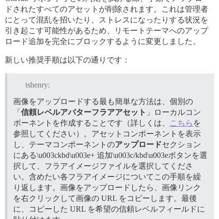
ドされたすべてのアセットが削除されます。これは管理者
にとって混乱を招いたり、ストレスになったりする状況を
引き起こす可能性があるため、リモートテーマへのアップ
ロード追加を完全にブロックするように変更しました。
新しい推奨手順は以下の通りです：
tshenry:
画像をアップロードする最も簡単な方法は、個別の
「
信頼レベルアバターフラアアセット
」ローカルコン
ポーネントを作成することです（詳しくは、
こちら
を
参照してください）。アセットコンポーネントを表示
し、テーマコンポーネントの
アップロード
セクション
にある\u003ckbd\u003e+ 追加\u003c/kbd\u003eボタンを選
択して、フラアイメージファイルを選択してくださ
い。含めたい各フラアイメージについてこの手順を繰
り返します。画像をアップロードしたら、画像リンク
を右クリックして画像の URL をコピーします。最後
に、コピーした URL を希望の信頼レベルフィールドに