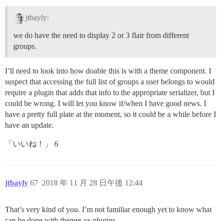
jtbayly:
we do have the need to display 2 or 3 flair from different
groups.
I’ll need to look into how doable this is with a theme component. I
suspect that accessing the full list of groups a user belongs to would
require a plugin that adds that info to the appropriate serializer, but I
could be wrong. I will let you know if/when I have good news. I
have a pretty full plate at the moment, so it could be a while before I
have an update.
「いいね！」 6
jtbayly
67
2018 年 11 月 28 日午後 12:44
That’s very kind of you. I’m not familiar enough yet to know what
can be done with themes vs plugins.