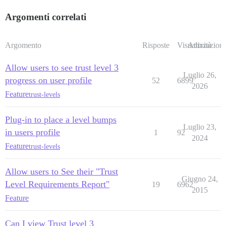
Argomenti correlati
Argomento
Risposte
Visualizzazioni
Attività
Allow users to see trust level 3
Luglio 26,
progress on user profile
52
6899
2026
Feature
trust-levels
Plug-in to place a level bumps
Luglio 23,
in users profile
1
92
2024
Feature
trust-levels
Allow users to See their "Trust
Giugno 24,
Level Requirements Report"
19
6962
2015
Feature
Can I view Trust level 3