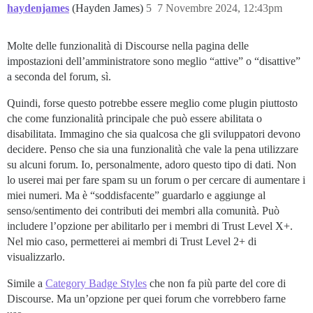
haydenjames
(Hayden James)
5
7 Novembre 2024, 12:43pm
Molte delle funzionalità di Discourse nella pagina delle
impostazioni dell’amministratore sono meglio “attive” o “disattive”
a seconda del forum, sì.
Quindi, forse questo potrebbe essere meglio come plugin piuttosto
che come funzionalità principale che può essere abilitata o
disabilitata. Immagino che sia qualcosa che gli sviluppatori devono
decidere. Penso che sia una funzionalità che vale la pena utilizzare
su alcuni forum. Io, personalmente, adoro questo tipo di dati. Non
lo userei mai per fare spam su un forum o per cercare di aumentare i
miei numeri. Ma è “soddisfacente” guardarlo e aggiunge al
senso/sentimento dei contributi dei membri alla comunità. Può
includere l’opzione per abilitarlo per i membri di Trust Level X+.
Nel mio caso, permetterei ai membri di Trust Level 2+ di
visualizzarlo.
Simile a
Category Badge Styles
che non fa più parte del core di
Discourse. Ma un’opzione per quei forum che vorrebbero farne