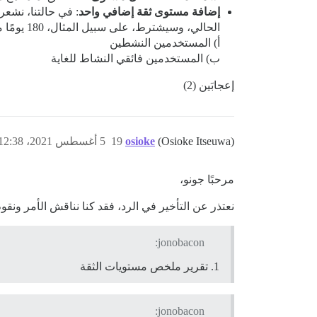
إضافة مستوى ثقة إضافي واحد
الحالي، وسيشترط، على سبيل المثال، 180 يومًا من النشاط خلال 365 يومًا. الفكرة هي وجود مستويين منفصلين يجب الحفاظ عليهما من خلال النشاط لكل من:
أ) المستخدمين النشطين
ب) المستخدمين فائقي النشاط للغاية
إعجابَين (2)
(Osioke Itseuwa)
osioke
19
5 أغسطس 2021، 12:38م
مرحبًا جونو،
نعتذر عن التأخير في الرد، فقد كنا نناقش الأمر ون
jonobacon:
تقرير ملخص مستويات الثقة
jonobacon: