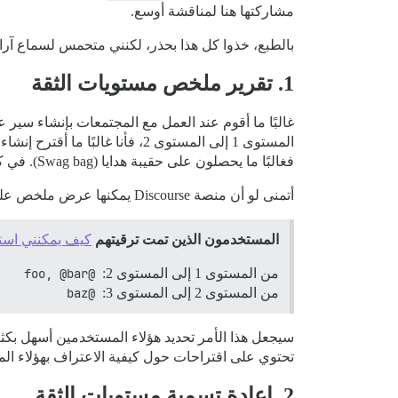
مشاركتها هنا لمناقشة أوسع.
بالطبع، خذوا كل هذا بحذر، لكنني متحمس لسماع آرا
1. تقرير ملخص مستويات الثقة
غالبًا ما أقوم عند العمل مع المجتمعات بإنشاء سير
فغالبًا ما يحصلون على حقيبة هدايا (Swag bag). في كل الحالات تقريبًا التي قمت بها، أحب هؤلاء المستخدمون هذا الاعتراف وشعروا بقوة بالانتماء للمجتمع.
أتمنى لو أن منصة Discourse يمكنها عرض ملخص على صفحة الإدارة الرئيسية يوضح المستخدمين الذين انتقلوا بين مستويات الثقة في آخر 30 يومًا. على سبيل المثال:
المستخدمون الذين تمت ترقيتهم
كيف يمكنني است
من المستوى 1 إلى المستوى 2:
@foo, @bar
من المستوى 2 إلى المستوى 3:
@baz
سيجعل هذا الأمر تحديد هؤلاء المستخدمين أسهل بكث
تحتوي على اقتراحات حول كيفية الاعتراف بهؤلاء ال
2. إعادة تسمية مستويات الثقة