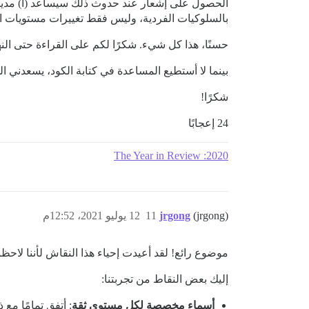
الحصول على إشعار عند حدوث ذلك سيساعد (أ) مدير
بالسلوكيات الفردية، وليس فقط تغييرات مستويات ال
حسنًا، هذا كل شيء. شكرًا لكم على القراءة حتى النها
بينما لا أستطيع المساعدة في كتابة الكود، يسعدني ال
شكرًا!
24 إعجابًا
2020: The Year in Review
(jrgong)
jrgong
11
12 يوليو 2021، 12:52م
موضوع رائع! لقد أعيدت إحياء هذا النقاش لأننا لاحظنا أش
إليك بعض النقاط من تجربتنا:
أسماء مخصصة لكل مستوى ثقة
: أتفق تمامًا مع 