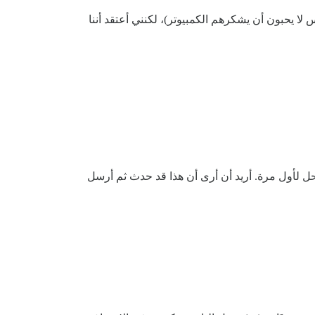
س لا يحبون أن يشكرهم الكمبيوتر)، لكنني أعتقد أننا
خفض (مثل TL1) على سؤال ويتم تحديد منشوره كحل لأول مرة. أريد أن أرى أن هذا قد حدث ثم أرسل