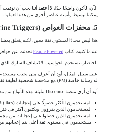
الآن، لأكون واضحًا جدًا،
لا أعتقد
أننا يجب أن نؤتمت أب
يمكننا تبسيط وأتمتة عناصر أخرى من هذه العملية.
5. محفزات الغواص (Submarine Triggers)
هذا ليس محددًا لمستوى ثقة معين، لكنه يتعلق بمشار
عندما كتبت كتاب
People Powered
تحدثت عن حوافز
باختصار، نستخدم الحواسيب لاكتشاف السلوك الذي ن
له رسالة خاصة (PM) مع ملاحظة شخصية لطيفة تقدر تقديمه للدعم والتوجيه في المجتمع.
أود أن أرى منصة Discourse مليئة بهذه الأنواع من محفزات الغواص. يمكن أن تشمل الأمثلة الأخرى:
المستخدمون الأكثر حصولًا على إعجابات (likes) في شهر (شعبية جدًا).
المستخدمون الذين يقرؤون ويكتبون أكثر في فترة 
المستخدمون الذين حصلوا على إعجابات من مجمو
مستخدمون في مستوى ثقة أعلى يتم إعجابهم من 