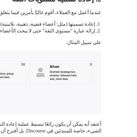
عندما أعمل مع العملاء، أقوم غالبًا بأمرين فيما يتعلق
إعادة تسميتها (مثل: أعضاء فضية، ذهبية، بلاتينية).
إزالة عبارة “مستوى الثقة” حتى لا يبحث الأعضاء عن م
على سبيل المثال:
أعتقد أنه يمكن أن يكون رائعًا تبسيط عملية إعادة ا
الشيء، خاصة للمبتدئين في Discourse. بل أقترح أن يكون هذا جزءًا من “معالج مستويات الثقة” (TL wizard) من نوع ما.