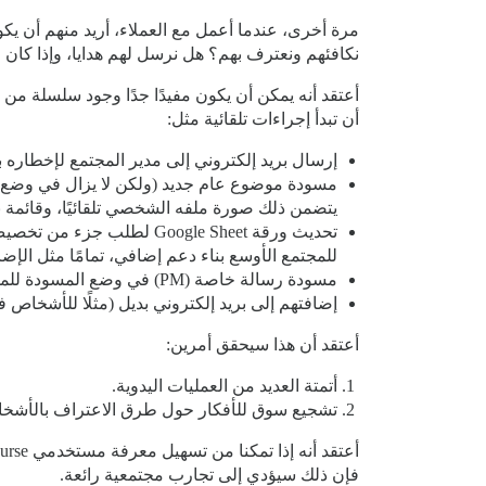
نكافئهم ونعترف بهم؟ هل نرسل لهم هدايا، وإذا كان 
أعتقد أنه يمكن أن يكون مفيدًا جدًا وجود سلسلة م
أن تبدأ إجراءات تلقائية مثل:
إرسال بريد إلكتروني إلى مدير المجتمع لإخطاره
مسودة موضوع عام جديد (ولكن لا يزال في وضع ا
يتضمن ذلك صورة ملفه الشخصي تلقائيًا، وقائمة بم
تحديث ورقة Google Sheet 
للمجتمع الأوسع بناء دعم إضافي، تمامًا مثل الإض
مسودة رسالة خاصة (PM) في وضع المسودة للمسؤول أو مدير المجتمع تطلب من المستخدم عنوان شحنه لإرسال بعض الهدايا.
إضافتهم إلى بريد إلكتروني بديل (مثلًا للأشخاص في المستوى 3) - أقوم غالبًا بذلك لأعضاء المجتمع الأكثر تفاعلاً، بحيث يكون لديهم 
أعتقد أن هذا سيحقق أمرين:
أتمتة العديد من العمليات اليدوية.
تشجيع سوق للأفكار حول طرق الاعتراف بالأشخاص
فإن ذلك سيؤدي إلى تجارب مجتمعية رائعة.