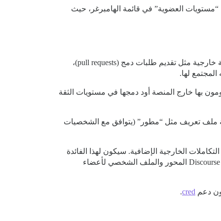
 العضوية جزءًا فريدًا ومميزًا من تجربة المجتمع، وبالتالي تجربة Discourse. أود أن أرى “مستويات العضوية” في قائمة الهامبرغر، حيث
عندما أقوم بتقييم مساهمات المجتمع، فإن ذلك يشمل غالبًا ولكن ليس حصريًا منصة Discourse. يمكن أن يشمل أيضًا أنشطة خارجية مثل تقديم طلبات دمج (pull requests)،
لمجتمع لها.
ا، ستستخدم جميع هذه الشخصيات منصة Discourse، لكن هناك أنشطة يقومون بها خارج المنصة أود دمجها في مستويات الثقة
تعريف مستوى الثقة”. أي بدلاً من وجود TL1، TL2، TL3، إلخ، يمكنني إضافة ملف تعريف مثل “مطور” (يتوافق مع الشخصيات
ى ثقة، بما في ذلك العناصر الأساسية لمنصة Discourse، بالإضافة إلى هذه التكاملات الخارجية الإضافية. سيكون لهذا الفائدة
الإضافية بجعل حساب Discourse السجل المركزي لتتبع إنجازات وخبرات المجتمع (هذا موضوع جانبي، لكنني أعتقد أن جعل Discourse المحور والملف الشخصي لأعضاء
كون دعم
cred
.