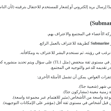
دًا إرسال بريد إلكتروني أو إشعار للمستخدم للاحتفال بترقيته (لأن النا
كة الأعضاء في المجتمع والاعتراف بهم.
Submarine
كطريقة للاعتراف بالعمل الرائع.
رغب في رؤيته، ثم نستخدم البشر للاعتراف به ومكافأته.
على سبيل المثال، أود أن أعرف متى يجيب مستخدم في مستوى ثقة من
زمنية معينة (مشاركون جدًا).
عة واسعة من الأشخاص (مثير للاهتمام عبر مجموعة واسعة).
قبل أشخاص في مستوى ثقة أقل (مؤشر على الإمكانات التوجيهية).