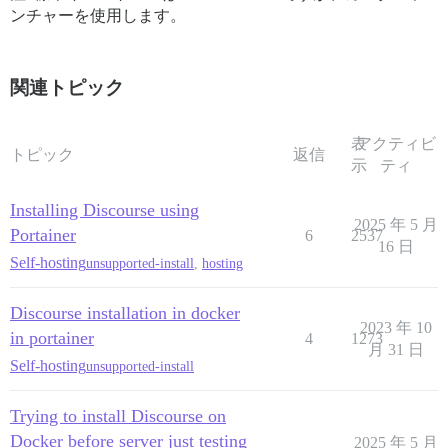
ンチャーを使用します。
関連トピック
表
アクティビ
トピック
返信
示
ティ
Installing Discourse using
2025 年 5 月
Portainer
6
2537
16 日
Self-hosting
unsupported-install
,
hosting
Discourse installation in docker
2023 年 10
in portainer
4
1273
月 31 日
Self-hosting
unsupported-install
Trying to install Discourse on
Docker before server just testing
2025 年 5 月