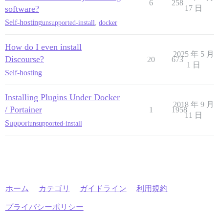
6
258
software?
17 日
Self-hosting
unsupported-install
,
docker
How do I even install
2025 年 5 月
Discourse?
20
673
1 日
Self-hosting
Installing Plugins Under Docker
2018 年 9 月
/ Portainer
1
1958
11 日
Support
unsupported-install
ホーム
カテゴリ
ガイドライン
利用規約
プライバシーポリシー