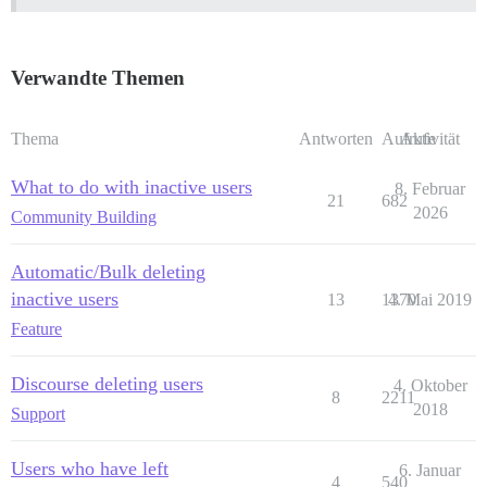
Verwandte Themen
Thema
Antworten
Aufrufe
Aktivität
What to do with inactive users
8. Februar
21
682
2026
Community Building
Automatic/Bulk deleting
inactive users
13
1370
4. Mai 2019
Feature
Discourse deleting users
4. Oktober
8
2211
2018
Support
Users who have left
6. Januar
4
540