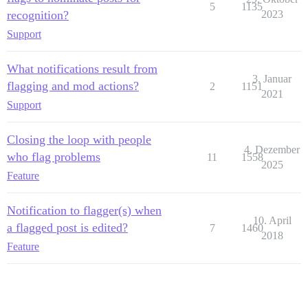
5
1135
recognition?
2023
Support
What notifications result from
3. Januar
flagging and mod actions?
2
1151
2021
Support
Closing the loop with people
4. Dezember
who flag problems
11
1558
2025
Feature
Notification to flagger(s) when
10. April
a flagged post is edited?
7
1460
2018
Feature