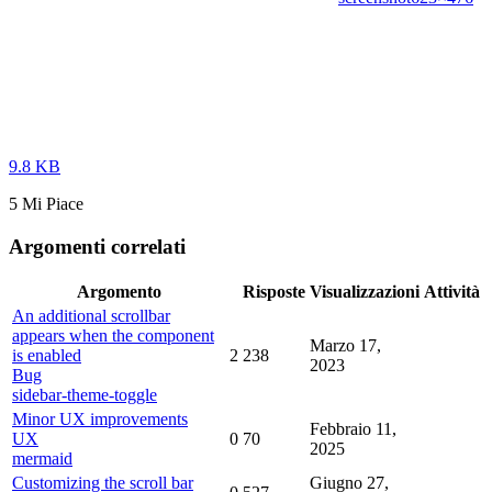
9.8 KB
5 Mi Piace
Argomenti correlati
Argomento
Risposte
Visualizzazioni
Attività
An additional scrollbar
appears when the component
Marzo 17,
is enabled
2
238
2023
Bug
sidebar-theme-toggle
Minor UX improvements
Febbraio 11,
UX
0
70
2025
mermaid
Customizing the scroll bar
Giugno 27,