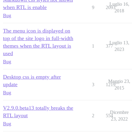
Luglio 16,
when RTL is enable
9
2093
2018
Bug
The menu icon is displayed on
top of the site logo in full-width
Luglio 13,
themes when the RTL layout is
1
377
2023
used
Bug
Desktop css is empty after
Maggio 23,
update
3
1219
2015
Bug
V2.9.0.beta13 totally breaks the
Dicembre
RTL layout
2
554
23, 2022
Bug