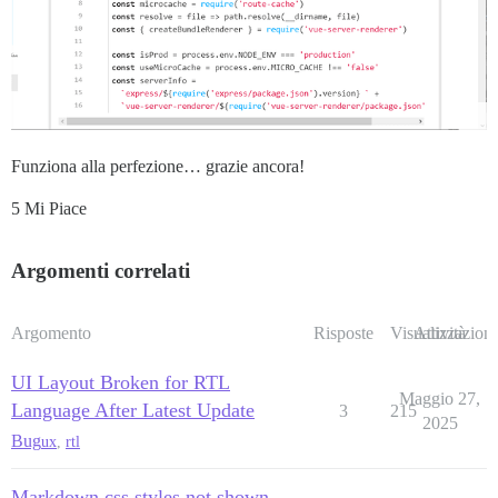
Funziona alla perfezione… grazie ancora!
5 Mi Piace
Argomenti correlati
Argomento
Risposte
Visualizzazioni
Attività
UI Layout Broken for RTL
Maggio 27,
Language After Latest Update
3
215
2025
Bug
ux
,
rtl
Markdown css styles not shown