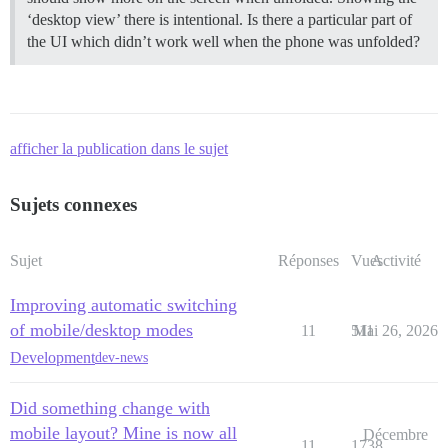
‘desktop view’ there is intentional. Is there a particular part of
the UI which didn’t work well when the phone was unfolded?
afficher la publication dans le sujet
Sujets connexes
Sujet
Réponses
Vues
Activité
Improving automatic switching
of mobile/desktop modes
11
511
Mai 26, 2026
Development
dev-news
Did something change with
mobile layout? Mine is now all
Décembre
11
1738