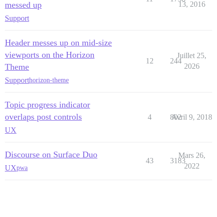
messed up
13, 2016
Support
Header messes up on mid-size
viewports on the Horizon
Juillet 25,
12
244
Theme
2026
Support
horizon-theme
Topic progress indicator
overlaps post controls
4
802
Avril 9, 2018
UX
Discourse on Surface Duo
Mars 26,
43
3183
2022
UX
pwa