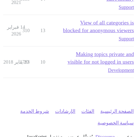
2021
Support
View of all categories is
14 فبراير
blocked for anonymous viewers
310
13
2026
Support
Making topics private and
visible for not logged in users
10
20 يناير 2018
1763
Development
الصفحة الرئيسية
الفئات
الإرشادات
شروط الخدمة
سياسة الخصوصية
بدعم من
Discourse
، يُفضَّل عرضه مع تفعيل JavaScript