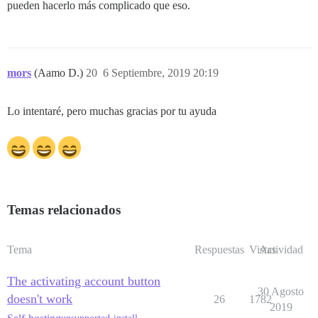
pueden hacerlo más complicado que eso.
mors
(Aamo D.)
20
6 Septiembre, 2019 20:19
Lo intentaré, pero muchas gracias por tu ayuda
Temas relacionados
Tema
Respuestas
Vistas
Actividad
The activating account button
30 Agosto
doesn't work
26
1782
2019