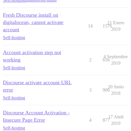
Self-hosting
unsupported-install
Fresh Discourse install on
digitalocean, cannot activate
21 Enero
14
1576
account
2019
Self-hosting
Account activation step not
4 Septiembre
working
2
656
2019
Self-hosting
Discourse activate account URL
20 Junio
error
3
906
2018
Self-hosting
Discourse Account Activation -
17 Abril
Insecure Page Error
4
877
2019
Self-hosting