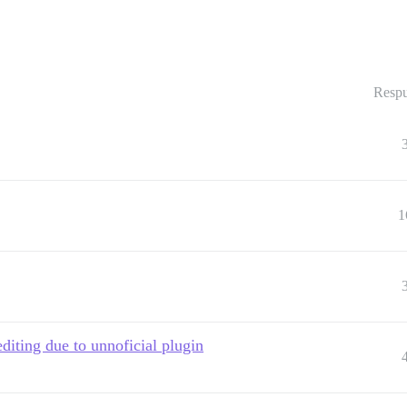
Respu
1
editing due to unnoficial plugin