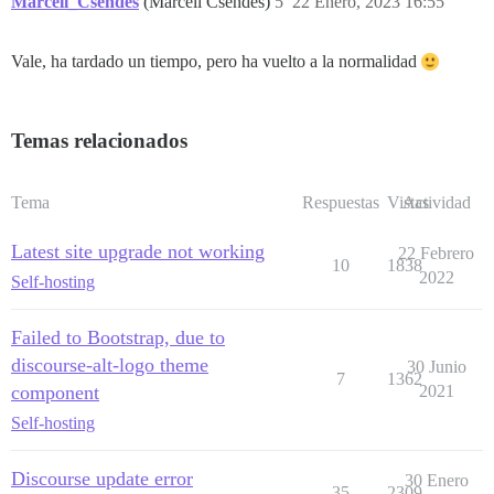
Marcell_Csendes
(Marcell Csendes)
5
22 Enero, 2023 16:55
Vale, ha tardado un tiempo, pero ha vuelto a la normalidad
Temas relacionados
Tema
Respuestas
Vistas
Actividad
Latest site upgrade not working
22 Febrero
10
1838
2022
Self-hosting
Failed to Bootstrap, due to
discourse-alt-logo theme
30 Junio
7
1362
component
2021
Self-hosting
Discourse update error
30 Enero
35
2309