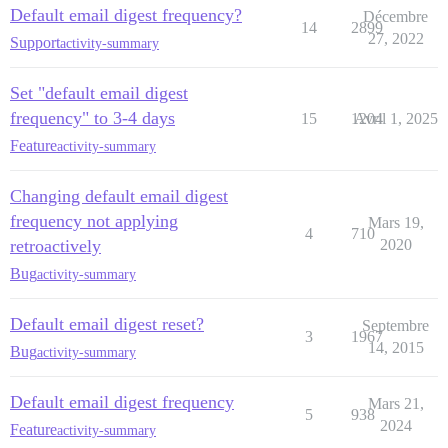
Default email digest frequency?
Décembre
14
2899
27, 2022
Support
activity-summary
Set "default email digest
frequency" to 3-4 days
15
1204
Avril 1, 2025
Feature
activity-summary
Changing default email digest
frequency not applying
Mars 19,
4
710
retroactively
2020
Bug
activity-summary
Default email digest reset?
Septembre
3
1967
14, 2015
Bug
activity-summary
Default email digest frequency
Mars 21,
5
938
2024
Feature
activity-summary