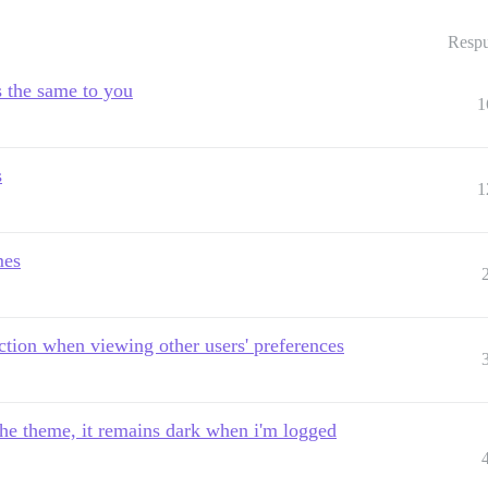
Respu
s the same to you
1
s
1
mes
ction when viewing other users' preferences
e theme, it remains dark when i'm logged