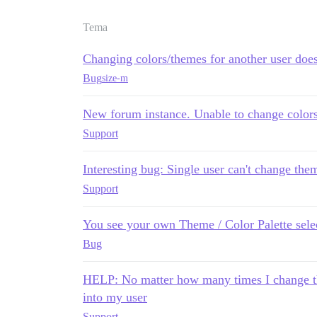
Tema
Changing colors/themes for another user doe
Bug
size-m
New forum instance. Unable to change color
Support
Interesting bug: Single user can't change the
Support
You see your own Theme / Color Palette sele
Bug
HELP: No matter how many times I change th
into my user
Support