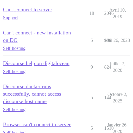
Can't connect to server
Avril 10,
18
2046
2019
Support
Can't connect - new installation
on DO
5
908
Mai 26, 2023
Self-hosting
Discourse help on digitalocean
Juillet 7,
9
824
2020
Self-hosting
Discourse docker runs
successfully, cannot access
Octobre 2,
5
144
discourse host name
2025
Self-hosting
Browser can't connect to server
Janvier 26,
5
1510
2020
Self-hosting